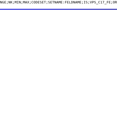
NGE;NK;MIN;MAX;CODESET;SETNAME:FELDNAME;IS;VPS_C17_FE;OR