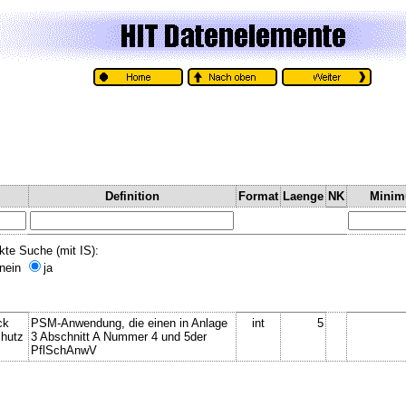
Definition
Format
Laenge
NK
Mini
kte Suche (mit IS):
nein
ja
ck
PSM-Anwendung, die einen in Anlage
int
5
chutz
3 Abschnitt A Nummer 4 und 5der
PflSchAnwV