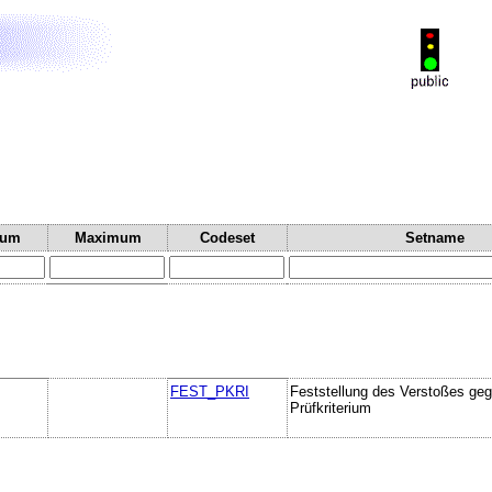
mum
Maximum
Codeset
Setname
FEST_PKRI
Feststellung des Verstoßes ge
Prüfkriterium