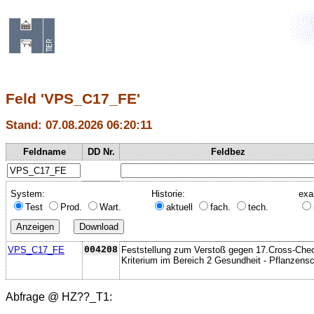
Feld 'VPS_C17_FE'
Stand: 07.08.2026 06:20:11
Feldname
DD Nr.
Feldbez
System:
Historie:
exa
Test
Prod.
Wart.
aktuell
fach.
tech.
VPS_C17_FE
004208
Feststellung zum Verstoß gegen 17.Cross-Che
Kriterium im Bereich 2 Gesundheit - Pflanzens
Abfrage @
HZ??_T1
: