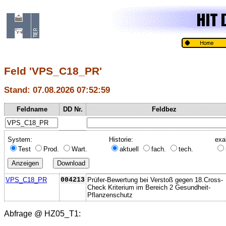
Feld 'VPS_C18_PR'
Stand: 07.08.2026 07:52:59
Feldname
DD Nr.
Feldbez
System:
Historie:
exa
Test
Prod.
Wart.
aktuell
fach.
tech.
VPS_C18_PR
004213
Prüfer-Bewertung bei Verstoß gegen 18.Cross-
Check Kriterium im Bereich 2 Gesundheit-
Pflanzenschutz
Abfrage @
HZ05_T1
: