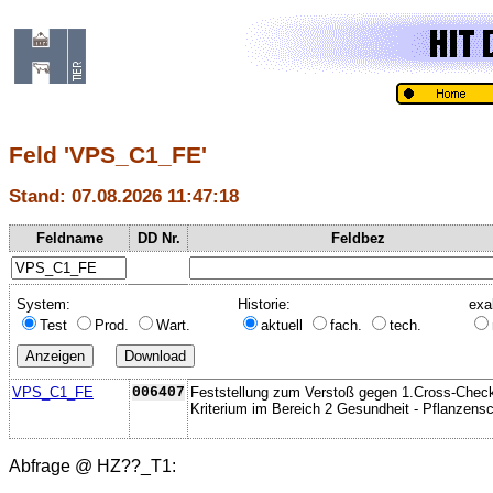
Feld 'VPS_C1_FE'
Stand: 07.08.2026 11:47:18
Feldname
DD Nr.
Feldbez
System:
Historie:
exa
Test
Prod.
Wart.
aktuell
fach.
tech.
VPS_C1_FE
006407
Feststellung zum Verstoß gegen 1.Cross-Chec
Kriterium im Bereich 2 Gesundheit - Pflanzens
Abfrage @
HZ??_T1
: