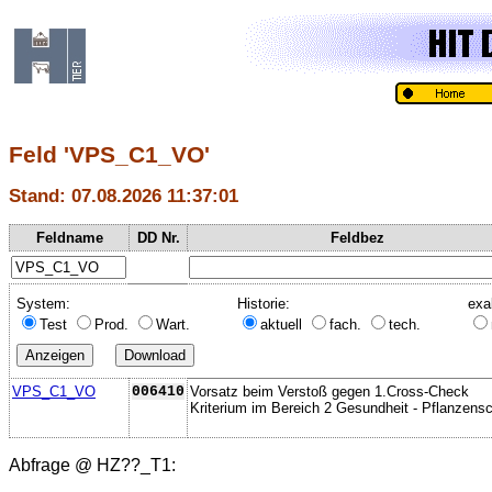
Feld 'VPS_C1_VO'
Stand: 07.08.2026 11:37:01
Feldname
DD Nr.
Feldbez
System:
Historie:
exa
Test
Prod.
Wart.
aktuell
fach.
tech.
VPS_C1_VO
006410
Vorsatz beim Verstoß gegen 1.Cross-Check
Kriterium im Bereich 2 Gesundheit - Pflanzens
Abfrage @
HZ??_T1
: