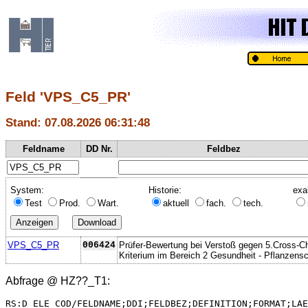
Feld 'VPS_C5_PR'
Stand: 07.08.2026 06:31:48
Feldname
DD Nr.
Feldbez
System:
Historie:
exa
Test
Prod.
Wart.
aktuell
fach.
tech.
VPS_C5_PR
006424
Prüfer-Bewertung bei Verstoß gegen 5.Cross-C
Kriterium im Bereich 2 Gesundheit - Pflanzens
Abfrage @
HZ??_T1
:
RS:D_ELE_COD/FELDNAME;DDI;FELDBEZ;DEFINITION;FORMAT;LAE