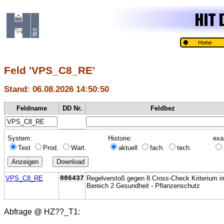
Feld 'VPS_C8_RE'
Stand: 06.08.2026 14:50:50
Feldname
DD Nr.
Feldbez
System:
Historie:
exa
Test
Prod.
Wart.
aktuell
fach.
tech.
VPS_C8_RE
006437
Regelverstoß gegen 8.Cross-Check Kriterium i
Bereich 2 Gesundheit - Pflanzenschutz
Abfrage @
HZ??_T1
: