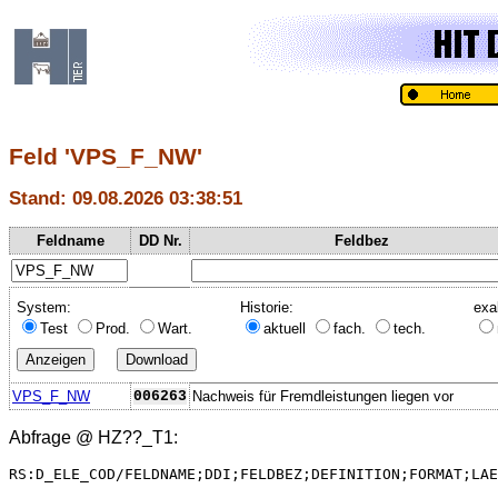
Feld 'VPS_F_NW'
Stand: 09.08.2026 03:38:51
Feldname
DD Nr.
Feldbez
System:
Historie:
exa
Test
Prod.
Wart.
aktuell
fach.
tech.
VPS_F_NW
006263
Nachweis für Fremdleistungen liegen vor
Abfrage @
HZ??_T1
:
RS:D_ELE_COD/FELDNAME;DDI;FELDBEZ;DEFINITION;FORMAT;LAE