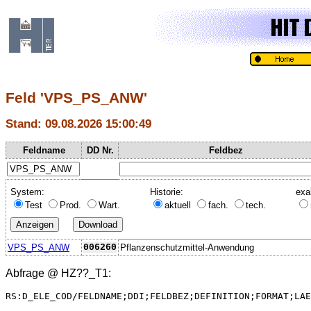
Feld 'VPS_PS_ANW'
Stand: 09.08.2026 15:00:49
Feldname
DD Nr.
Feldbez
System:
Historie:
exa
Test
Prod.
Wart.
aktuell
fach.
tech.
VPS_PS_ANW
006260
Pflanzenschutzmittel-Anwendung
Abfrage @
HZ??_T1
:
RS:D_ELE_COD/FELDNAME;DDI;FELDBEZ;DEFINITION;FORMAT;LAE