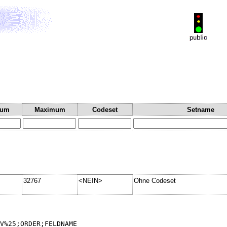
mum
Maximum
Codeset
Setname
32767
<NEIN>
Ohne Codeset
V%25;ORDER;FELDNAME