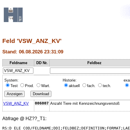
Feld 'VSW_ANZ_KV'
Stand: 06.08.2026 23:31:09
Feldname
DD Nr.
Feldbez
System:
Historie:
exa
Test
Prod.
Wart.
aktuell
fach.
tech.
VSW_ANZ_KV
006007
Anzahl Tiere mit Kennzeichnungsverstoß
Abfrage @
HZ??_T1
:
RS:D_ELE_COD/FELDNAME;DDI;FELDBEZ;DEFINITION;FORMAT;LAE