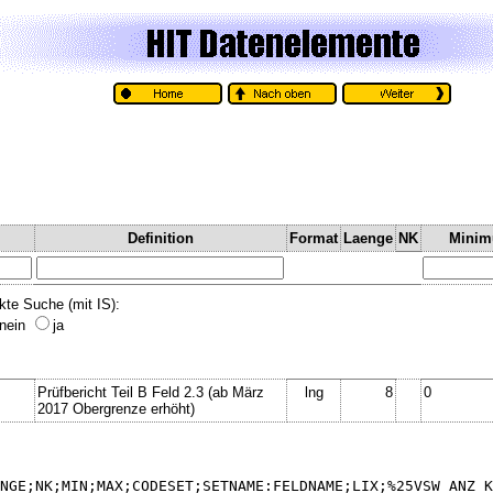
Definition
Format
Laenge
NK
Mini
kte Suche (mit IS):
nein
ja
Prüfbericht Teil B Feld 2.3 (ab März
lng
8
0
2017 Obergrenze erhöht)
NGE;NK;MIN;MAX;CODESET;SETNAME:FELDNAME;LIX;%25VSW_ANZ_K