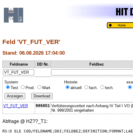
Feld 'VT_FUT_VER'
Stand: 06.08.2026 17:04:00
Feldname
DD Nr.
Feldbez
System:
Historie:
exa
Test
Prod.
Wart.
aktuell
fach.
tech.
VT_FUT_VER
006851
Verfütterungsverbot nach Anhang IV Teil I VO 
Nr. 999/2001 eingehalten
Abfrage @
HZ??_T1
:
RS:D_ELE_COD/FELDNAME;DDI;FELDBEZ;DEFINITION;FORMAT;LAE