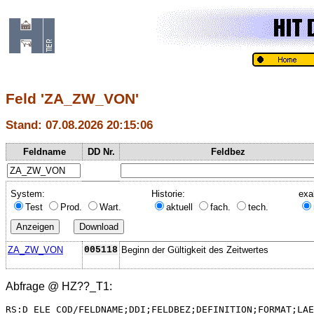
Feld 'ZA_ZW_VON'
Stand: 07.08.2026 20:15:06
Feldname
DD Nr.
Feldbez
System:
Historie:
exa
Test
Prod.
Wart.
aktuell
fach.
tech.
ZA_ZW_VON
005118
Beginn der Gültigkeit des Zeitwertes
Abfrage @
HZ??_T1
:
RS:D_ELE_COD/FELDNAME;DDI;FELDBEZ;DEFINITION;FORMAT;LAE