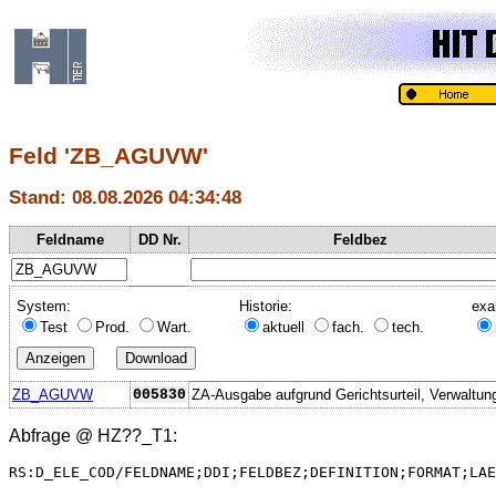
Feld 'ZB_AGUVW'
Stand: 08.08.2026 04:34:48
Feldname
DD Nr.
Feldbez
System:
Historie:
exa
Test
Prod.
Wart.
aktuell
fach.
tech.
ZB_AGUVW
005830
ZA-Ausgabe aufgrund Gerichtsurteil, Verwaltun
Abfrage @
HZ??_T1
:
RS:D_ELE_COD/FELDNAME;DDI;FELDBEZ;DEFINITION;FORMAT;LAE