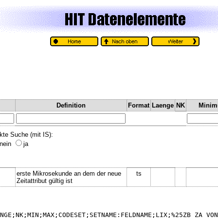
Definition
Format
Laenge
NK
Mini
kte Suche (mit IS):
nein
ja
erste Mikrosekunde an dem der neue
ts
Zeitattribut gültig ist
NGE;NK;MIN;MAX;CODESET;SETNAME:FELDNAME;LIX;%25ZB_ZA_VON