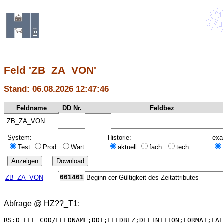
Feld 'ZB_ZA_VON'
Stand: 06.08.2026 12:47:46
Feldname
DD Nr.
Feldbez
System:
Historie:
exa
Test
Prod.
Wart.
aktuell
fach.
tech.
ZB_ZA_VON
001401
Beginn der Gültigkeit des Zeitattributes
Abfrage @
HZ??_T1
:
RS:D_ELE_COD/FELDNAME;DDI;FELDBEZ;DEFINITION;FORMAT;LAE