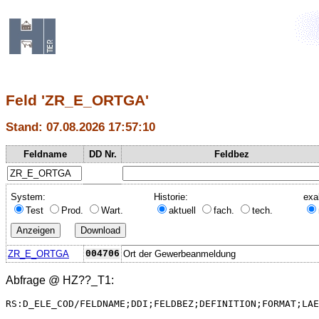
Feld 'ZR_E_ORTGA'
Stand: 07.08.2026 17:57:10
Feldname
DD Nr.
Feldbez
System:
Historie:
exa
Test
Prod.
Wart.
aktuell
fach.
tech.
ZR_E_ORTGA
004706
Ort der Gewerbeanmeldung
Abfrage @
HZ??_T1
:
RS:D_ELE_COD/FELDNAME;DDI;FELDBEZ;DEFINITION;FORMAT;LAE