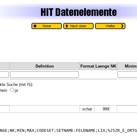
Definition
Format
Laenge
NK
Mini
kte Suche (mit IS):
nein
ja
vchar
999
NGE;NK;MIN;MAX;CODESET;SETNAME:FELDNAME;LIX;%25ZR_E_ORTG