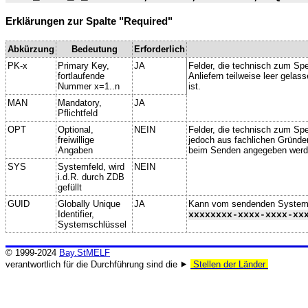
Erklärungen zur Spalte "Required"
Abkürzung
Bedeutung
Erforderlich
PK-x
Primary Key,
JA
Felder, die technisch zum Spe
fortlaufende
Anliefern teilweise leer gela
Nummer x=1..n
ist.
MAN
Mandatory,
JA
Pflichtfeld
OPT
Optional,
NEIN
Felder, die technisch zum Spei
freiwillige
jedoch aus fachlichen Gründe
Angaben
beim Senden angegeben werd
SYS
Systemfeld, wird
NEIN
i.d.R. durch ZDB
gefüllt
GUID
Globally Unique
JA
Kann vom sendenden System ge
Identifier,
xxxxxxxx-xxxx-xxxx-xx
Systemschlüssel
© 1999-2024
Bay.StMELF
verantwortlich für die Durchführung sind die ⯈
Stellen der Länder