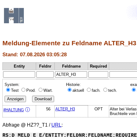
Meldung-Elemente zu Feldname ALTER_H3
Stand: 07.08.2026 03:05:28
Entity
Feldnr
Feldname
Required
System:
Historie:
exa
Test
Prod.
Wart.
aktuell
fach.
tech.
56
ALTER_H3
OPT
Alter bei Verla
ⓘ
#HALTUNG
Bruchteile von
Abfrage @
HZ??_T1
/
URL
:
RS:D_MELD_E_E/ENTITY;FELDNR;FELDNAME;REQUIRE