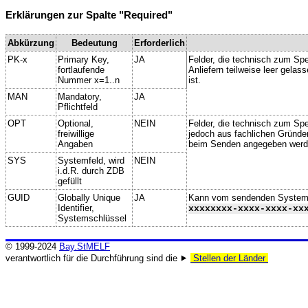
Erklärungen zur Spalte "Required"
Abkürzung
Bedeutung
Erforderlich
PK-x
Primary Key,
JA
Felder, die technisch zum Spe
fortlaufende
Anliefern teilweise leer gela
Nummer x=1..n
ist.
MAN
Mandatory,
JA
Pflichtfeld
OPT
Optional,
NEIN
Felder, die technisch zum Spei
freiwillige
jedoch aus fachlichen Gründe
Angaben
beim Senden angegeben werd
SYS
Systemfeld, wird
NEIN
i.d.R. durch ZDB
gefüllt
GUID
Globally Unique
JA
Kann vom sendenden System ge
Identifier,
xxxxxxxx-xxxx-xxxx-xx
Systemschlüssel
© 1999-2024
Bay.StMELF
verantwortlich für die Durchführung sind die ⯈
Stellen der Länder