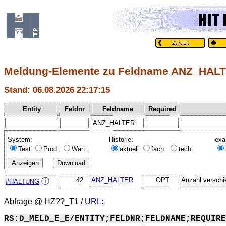
Meldung-Elemente zu Feldname ANZ_HAL
Stand: 06.08.2026 22:17:15
Entity
Feldnr
Feldname
Required
System:
Historie:
exa
Test
Prod.
Wart.
aktuell
fach.
tech.
42
ANZ_HALTER
OPT
Anzahl verschie
ⓘ
#HALTUNG
Abfrage @
HZ??_T1
/
URL
:
RS:D_MELD_E_E/ENTITY;FELDNR;FELDNAME;REQUIRE