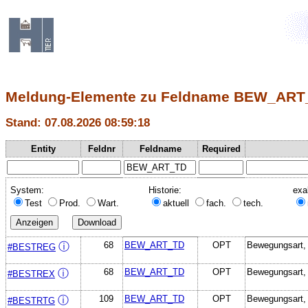
Meldung-Elemente zu Feldname BEW_ART
Stand: 07.08.2026 08:59:18
Entity
Feldnr
Feldname
Required
System:
Historie:
exa
Test
Prod.
Wart.
aktuell
fach.
tech.
68
BEW_ART_TD
OPT
Bewegungsart, 
ⓘ
#BESTREG
68
BEW_ART_TD
OPT
Bewegungsart, 
ⓘ
#BESTREX
109
BEW_ART_TD
OPT
Bewegungsart, 
ⓘ
#BESTRTG