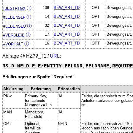
109
BEW_ART_TD
OPT
Bewegungsart, 
ⓘ
!BESTRTGX
14
BEW_ART_TD
OPT
Bewegungsart, 
ⓘ
#LEBENSLF
32
BEW_ART_TD
OPT
Bewegungsart, 
ⓘ
#LEBENSLQ
17
BEW_ART_TD
OPT
Bewegungsart, 
ⓘ
#VERBLEIB
16
BEW_ART_TD
OPT
Bewegungsart, 
ⓘ
#VORHALT
Abfrage @
HZ??_T1
/
URL
:
RS:D_MELD_E_E/ENTITY;FELDNR;FELDNAME;REQUIRE
Erklärungen zur Spalte "Required"
Abkürzung
Bedeutung
Erforderlich
PK-x
Primary Key,
JA
Felder, die technisch zum Spe
fortlaufende
Anliefern teilweise leer gela
Nummer x=1..n
ist.
MAN
Mandatory,
JA
Pflichtfeld
OPT
Optional,
NEIN
Felder, die technisch zum Spei
freiwillige
jedoch aus fachlichen Gründe
Angaben
beim Senden angegeben werd