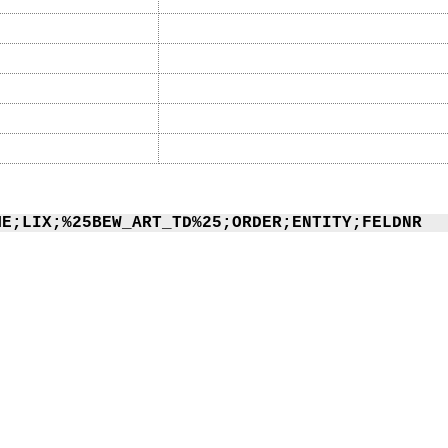
ME;LIX;%25BEW_ART_TD%25;ORDER;ENTITY;FELDNR