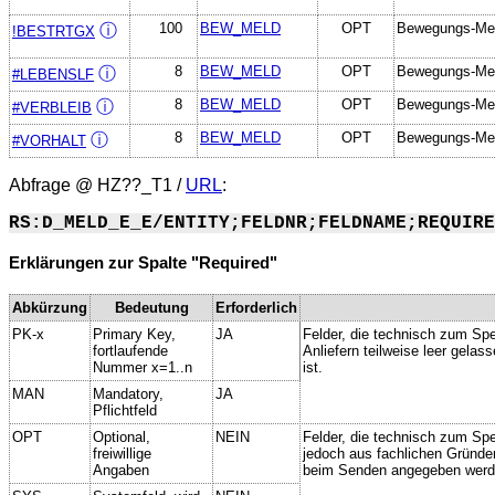
100
BEW_MELD
OPT
Bewegungs-Me
ⓘ
!BESTRTGX
8
BEW_MELD
OPT
Bewegungs-Me
ⓘ
#LEBENSLF
8
BEW_MELD
OPT
Bewegungs-Me
ⓘ
#VERBLEIB
8
BEW_MELD
OPT
Bewegungs-Me
ⓘ
#VORHALT
Abfrage @
HZ??_T1
/
URL
:
RS:D_MELD_E_E/ENTITY;FELDNR;FELDNAME;REQUIRE
Erklärungen zur Spalte "Required"
Abkürzung
Bedeutung
Erforderlich
PK-x
Primary Key,
JA
Felder, die technisch zum Spe
fortlaufende
Anliefern teilweise leer gela
Nummer x=1..n
ist.
MAN
Mandatory,
JA
Pflichtfeld
OPT
Optional,
NEIN
Felder, die technisch zum Spei
freiwillige
jedoch aus fachlichen Gründe
Angaben
beim Senden angegeben werd