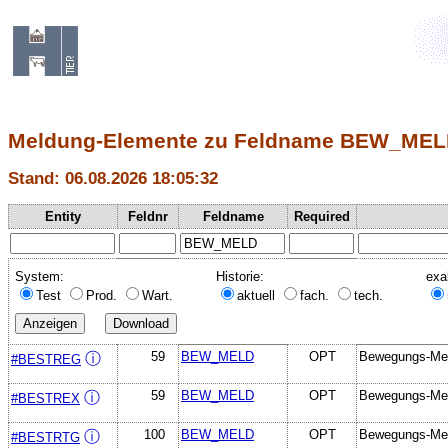
Meldung-Elemente zu Feldname BEW_ME
Stand: 06.08.2026 18:05:32
Entity
Feldnr
Feldname
Required
System:
Historie:
exa
Test
Prod.
Wart.
aktuell
fach.
tech.
59
BEW_MELD
OPT
Bewegungs-Me
ⓘ
#BESTREG
59
BEW_MELD
OPT
Bewegungs-Me
ⓘ
#BESTREX
100
BEW_MELD
OPT
Bewegungs-Me
ⓘ
#BESTRTG