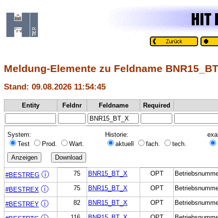
Meldung-Elemente zu Feldname BNR15_B
Stand: 09.08.2026 11:54:45
Entity
Feldnr
Feldname
Required
System:
Historie:
exa
Test
Prod.
Wart.
aktuell
fach.
tech.
75
BNR15_BT_X
OPT
Betriebsnummer 
ⓘ
#BESTREG
75
BNR15_BT_X
OPT
Betriebsnummer 
ⓘ
#BESTREX
82
BNR15_BT_X
OPT
Betriebsnummer 
ⓘ
#BESTREY
116
BNR15_BT_X
OPT
Betriebsnummer 