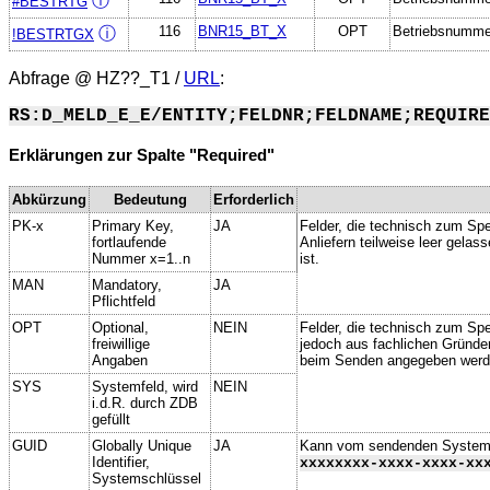
ⓘ
#BESTRTG
116
BNR15_BT_X
OPT
Betriebsnummer 
ⓘ
!BESTRTGX
Abfrage @
HZ??_T1
/
URL
:
RS:D_MELD_E_E/ENTITY;FELDNR;FELDNAME;REQUIRE
Erklärungen zur Spalte "Required"
Abkürzung
Bedeutung
Erforderlich
PK-x
Primary Key,
JA
Felder, die technisch zum Spe
fortlaufende
Anliefern teilweise leer gela
Nummer x=1..n
ist.
MAN
Mandatory,
JA
Pflichtfeld
OPT
Optional,
NEIN
Felder, die technisch zum Spei
freiwillige
jedoch aus fachlichen Gründe
Angaben
beim Senden angegeben werd
SYS
Systemfeld, wird
NEIN
i.d.R. durch ZDB
gefüllt
GUID
Globally Unique
JA
Kann vom sendenden System ge
Identifier,
xxxxxxxx-xxxx-xxxx-xx
Systemschlüssel