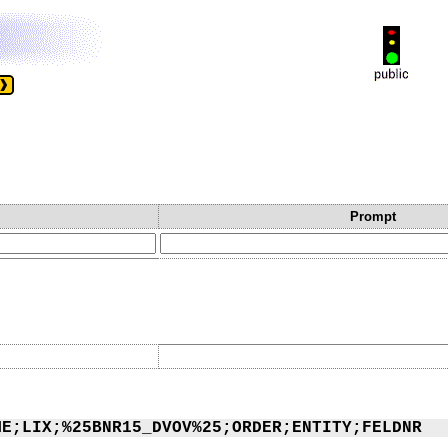
Prompt
ME;LIX;%25BNR15_DVOV%25;ORDER;ENTITY;FELDNR