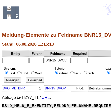
Meldung-Elemente zu Feldname BNR15_D
Stand: 06.08.2026 11:15:13
Entity
Feldnr
Feldname
Required
System:
Historie:
exa
Test
Prod.
Wart.
aktuell
fach.
tech.
DVO_MB_BNR
1
BNR15_DVOV
PK-1
Betriebsnumme
Abfrage @
HZ??_T1
/
URL
:
RS:D_MELD_E_E/ENTITY;FELDNR;FELDNAME;REQUIRE