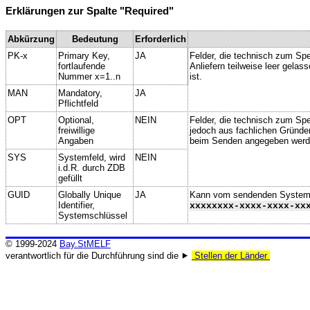
Erklärungen zur Spalte "Required"
Abkürzung
Bedeutung
Erforderlich
PK-x
Primary Key,
JA
Felder, die technisch zum Spe
fortlaufende
Anliefern teilweise leer gela
Nummer x=1..n
ist.
MAN
Mandatory,
JA
Pflichtfeld
OPT
Optional,
NEIN
Felder, die technisch zum Spei
freiwillige
jedoch aus fachlichen Gründe
Angaben
beim Senden angegeben werd
SYS
Systemfeld, wird
NEIN
i.d.R. durch ZDB
gefüllt
GUID
Globally Unique
JA
Kann vom sendenden System ge
Identifier,
xxxxxxxx-xxxx-xxxx-xx
Systemschlüssel
© 1999-2024
Bay.StMELF
verantwortlich für die Durchführung sind die ⯈
Stellen der Länder