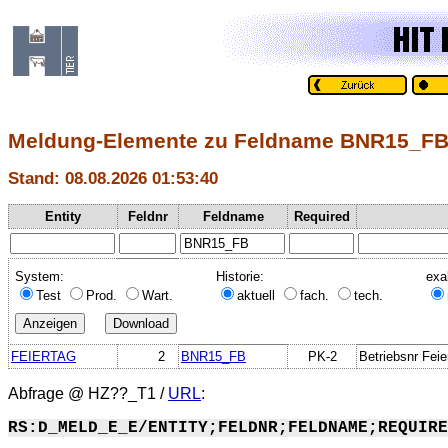
Meldung-Elemente zu Feldname BNR15_F
Stand: 08.08.2026 01:53:40
Entity
Feldnr
Feldname
Required
System:
Historie:
exa
Test
Prod.
Wart.
aktuell
fach.
tech.
FEIERTAG
2
BNR15_FB
PK-2
Betriebsnr Feie
Abfrage @
HZ??_T1
/
URL
:
RS:D_MELD_E_E/ENTITY;FELDNR;FELDNAME;REQUIRE