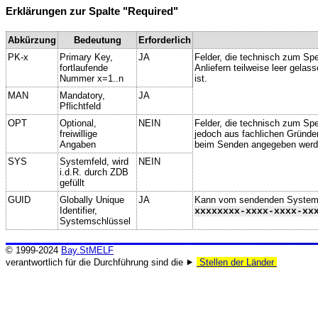
Erklärungen zur Spalte "Required"
Abkürzung
Bedeutung
Erforderlich
PK-x
Primary Key,
JA
Felder, die technisch zum Spe
fortlaufende
Anliefern teilweise leer gela
Nummer x=1..n
ist.
MAN
Mandatory,
JA
Pflichtfeld
OPT
Optional,
NEIN
Felder, die technisch zum Spei
freiwillige
jedoch aus fachlichen Gründe
Angaben
beim Senden angegeben werd
SYS
Systemfeld, wird
NEIN
i.d.R. durch ZDB
gefüllt
GUID
Globally Unique
JA
Kann vom sendenden System ge
Identifier,
xxxxxxxx-xxxx-xxxx-xx
Systemschlüssel
© 1999-2024
Bay.StMELF
verantwortlich für die Durchführung sind die ⯈
Stellen der Länder