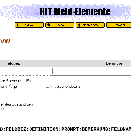
DVW
Feldbez
Definition
kte Suche (mit IS):
nein
ja
mit Spaltendetails
er des zuständigen
lle
D;FELDBEZ;DEFINITION;PROMPT;BEMERKUNG:FELDNA