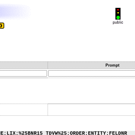
Prompt
ME;LIX;%25BNR15_TDVW%25;ORDER;ENTITY;FELDNR