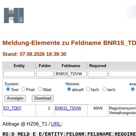
Meldung-Elemente zu Feldname BNR15_T
Stand: 07.08.2026 18:39:30
Entity
Feldnr
Feldname
Required
System:
Historie:
exa
Test
Prod.
Wart.
aktuell
fach.
tech.
EQ_TDEF
2
BNR15_TDVW
MAN
Registriernumm
Verwaltungsste
Abfrage @
HZ06_T1
/
URL
:
RS:D_MELD_E_E/ENTITY;FELDNR;FELDNAME;REQUIRE