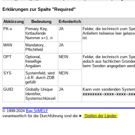
Erklärungen zur Spalte "Required"
Abkürzung
Bedeutung
Erforderlich
PK-x
Primary Key,
JA
Felder, die technisch zum Spe
fortlaufende
Anliefern teilweise leer gela
Nummer x=1..n
ist.
MAN
Mandatory,
JA
Pflichtfeld
OPT
Optional,
NEIN
Felder, die technisch zum Spei
freiwillige
jedoch aus fachlichen Gründe
Angaben
beim Senden angegeben werd
SYS
Systemfeld, wird
NEIN
i.d.R. durch ZDB
gefüllt
GUID
Globally Unique
JA
Kann vom sendenden System ge
Identifier,
xxxxxxxx-xxxx-xxxx-xx
Systemschlüssel
© 1999-2024
Bay.StMELF
verantwortlich für die Durchführung sind die ⯈
Stellen der Länder