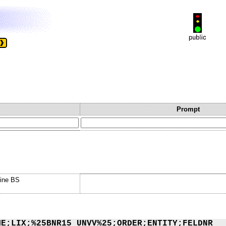
Prompt
eine BS
ME;LIX;%25BNR15_UNVV%25;ORDER;ENTITY;FELDNR