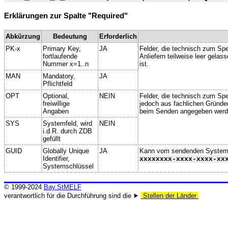
Erklärungen zur Spalte "Required"
Abkürzung
Bedeutung
Erforderlich
PK-x
Primary Key,
JA
Felder, die technisch zum Spe
fortlaufende
Anliefern teilweise leer gela
Nummer x=1..n
ist.
MAN
Mandatory,
JA
Pflichtfeld
OPT
Optional,
NEIN
Felder, die technisch zum Spei
freiwillige
jedoch aus fachlichen Gründe
Angaben
beim Senden angegeben werd
SYS
Systemfeld, wird
NEIN
i.d.R. durch ZDB
gefüllt
GUID
Globally Unique
JA
Kann vom sendenden System ge
Identifier,
xxxxxxxx-xxxx-xxxx-xx
Systemschlüssel
© 1999-2024
Bay.StMELF
verantwortlich für die Durchführung sind die ⯈
Stellen der Länder