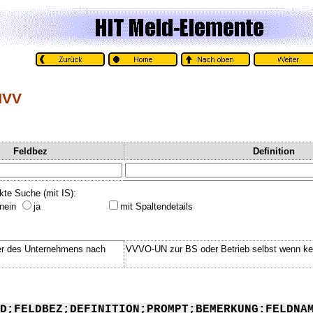
NVV
Feldbez
Definition
kte Suche (mit IS):
nein
ja
mit Spaltendetails
r des Unternehmens nach
VVVO-UN zur BS oder Betrieb selbst wenn k
D;FELDBEZ;DEFINITION;PROMPT;BEMERKUNG:FELDNA