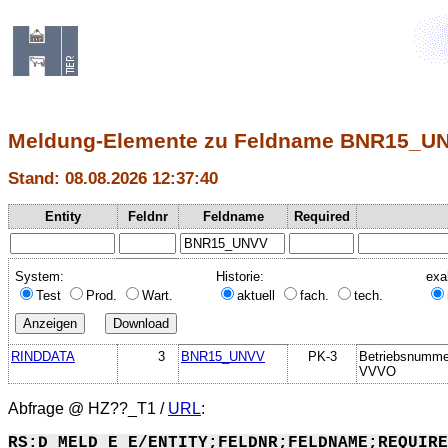
Meldung-Elemente zu Feldname BNR15_U
Stand: 08.08.2026 12:37:40
Entity
Feldnr
Feldname
Required
System:
Historie:
exa
Test
Prod.
Wart.
aktuell
fach.
tech.
RINDDATA
3
BNR15_UNVV
PK-3
Betriebsnumme
VVVO
Abfrage @
HZ??_T1
/
URL
:
RS:D_MELD_E_E/ENTITY;FELDNR;FELDNAME;REQUIRE