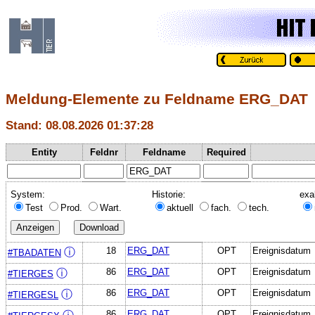
Meldung-Elemente zu Feldname ERG_DAT
Stand: 08.08.2026 01:37:28
Entity
Feldnr
Feldname
Required
System:
Historie:
exa
Test
Prod.
Wart.
aktuell
fach.
tech.
18
ERG_DAT
OPT
Ereignisdatum
ⓘ
#TBADATEN
86
ERG_DAT
OPT
Ereignisdatum
ⓘ
#TIERGES
86
ERG_DAT
OPT
Ereignisdatum
ⓘ
#TIERGESL
86
ERG_DAT
OPT
Ereignisdatum