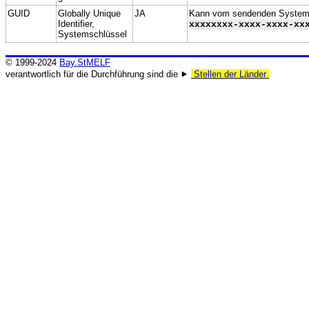
GUID
Globally Unique
JA
Kann vom sendenden System ge
Identifier,
xxxxxxxx-xxxx-xxxx-xx
Systemschlüssel
© 1999-2024
Bay.StMELF
verantwortlich für die Durchführung sind die ⯈
Stellen der Länder