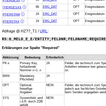
ⓘ
#TIERGESX
86
ERG_DAT
OPT
Ereignisdatum
ⓘ
!TIERGESXX
24
ERG_DAT
OPT
Ereignisdatum
ⓘ
#TIERSTAM
24
ERG_DAT
OPT
Ereignisdatum
ⓘ
#TIERSTAX
Abfrage @
HZ??_T1
/
URL
:
RS:D_MELD_E_E/ENTITY;FELDNR;FELDNAME;REQUIRE
Erklärungen zur Spalte "Required"
Abkürzung
Bedeutung
Erforderlich
PK-x
Primary Key,
JA
Felder, die technisch zum Spe
fortlaufende
Anliefern teilweise leer gela
Nummer x=1..n
ist.
MAN
Mandatory,
JA
Pflichtfeld
OPT
Optional,
NEIN
Felder, die technisch zum Spei
freiwillige
jedoch aus fachlichen Gründe
Angaben
beim Senden angegeben werd
SYS
Systemfeld, wird
NEIN
i.d.R. durch ZDB
gefüllt