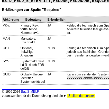
RS:D_MELD_E_E/ENTITY;FELDNR;FELDNAME;REQUIRE
Erklärungen zur Spalte "Required"
Abkürzung
Bedeutung
Erforderlich
PK-x
Primary Key,
JA
Felder, die technisch zum Spe
fortlaufende
Anliefern teilweise leer gela
Nummer x=1..n
ist.
MAN
Mandatory,
JA
Pflichtfeld
OPT
Optional,
NEIN
Felder, die technisch zum Spei
freiwillige
jedoch aus fachlichen Gründe
Angaben
beim Senden angegeben werd
SYS
Systemfeld, wird
NEIN
i.d.R. durch ZDB
gefüllt
GUID
Globally Unique
JA
Kann vom sendenden System ge
Identifier,
xxxxxxxx-xxxx-xxxx-xx
Systemschlüssel
© 1999-2024
Bay.StMELF
verantwortlich für die Durchführung sind die ⯈
Stellen der Länder