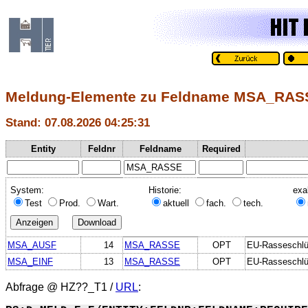
Meldung-Elemente zu Feldname MSA_RAS
Stand: 07.08.2026 04:25:31
Entity
Feldnr
Feldname
Required
System:
Historie:
exa
Test
Prod.
Wart.
aktuell
fach.
tech.
MSA_AUSF
14
MSA_RASSE
OPT
EU-Rasseschlü
MSA_EINF
13
MSA_RASSE
OPT
EU-Rasseschlü
Abfrage @
HZ??_T1
/
URL
: