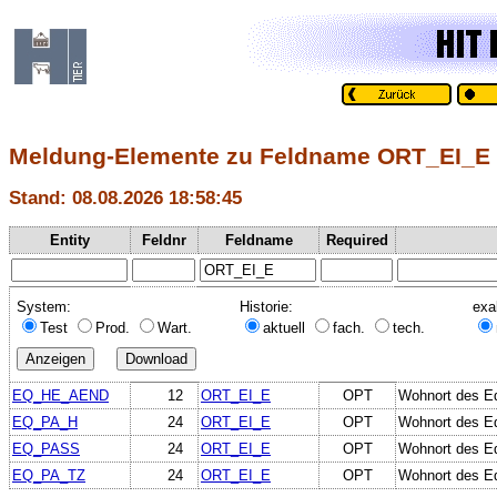
Meldung-Elemente zu Feldname ORT_EI_E
Stand: 08.08.2026 18:58:45
Entity
Feldnr
Feldname
Required
System:
Historie:
exa
Test
Prod.
Wart.
aktuell
fach.
tech.
EQ_HE_AEND
12
ORT_EI_E
OPT
Wohnort des E
EQ_PA_H
24
ORT_EI_E
OPT
Wohnort des E
EQ_PASS
24
ORT_EI_E
OPT
Wohnort des E
EQ_PA_TZ
24
ORT_EI_E
OPT
Wohnort des E