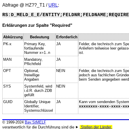
Abfrage @
HZ??_T1
/
URL
:
RS:D_MELD_E_E/ENTITY;FELDNR;FELDNAME;REQUIRE
Erklärungen zur Spalte "Required"
Abkürzung
Bedeutung
Erforderlich
PK-x
Primary Key,
JA
Felder, die technisch zum Spe
fortlaufende
Anliefern teilweise leer gela
Nummer x=1..n
ist.
MAN
Mandatory,
JA
Pflichtfeld
OPT
Optional,
NEIN
Felder, die technisch zum Spei
freiwillige
jedoch aus fachlichen Gründe
Angaben
beim Senden angegeben werd
SYS
Systemfeld, wird
NEIN
i.d.R. durch ZDB
gefüllt
GUID
Globally Unique
JA
Kann vom sendenden System ge
Identifier,
xxxxxxxx-xxxx-xxxx-xx
Systemschlüssel
© 1999-2024
Bay.StMELF
verantwortlich für die Durchführung sind die ⯈
Stellen der Länder