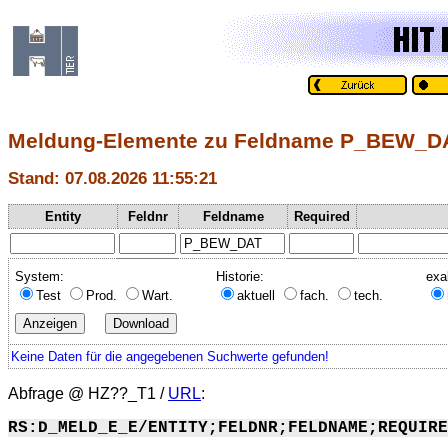
Meldung-Elemente zu Feldname P_BEW_D
Stand: 07.08.2026 11:55:21
Entity
Feldnr
Feldname
Required
System:
Historie:
exa
Test
Prod.
Wart.
aktuell
fach.
tech.
Keine Daten für die angegebenen Suchwerte gefunden!
Abfrage @
HZ??_T1
/
URL
:
RS:D_MELD_E_E/ENTITY;FELDNR;FELDNAME;REQUIRE