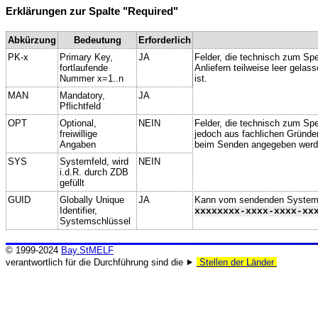
Erklärungen zur Spalte "Required"
Abkürzung
Bedeutung
Erforderlich
PK-x
Primary Key,
JA
Felder, die technisch zum Spe
fortlaufende
Anliefern teilweise leer gela
Nummer x=1..n
ist.
MAN
Mandatory,
JA
Pflichtfeld
OPT
Optional,
NEIN
Felder, die technisch zum Spei
freiwillige
jedoch aus fachlichen Gründe
Angaben
beim Senden angegeben werd
SYS
Systemfeld, wird
NEIN
i.d.R. durch ZDB
gefüllt
GUID
Globally Unique
JA
Kann vom sendenden System ge
Identifier,
xxxxxxxx-xxxx-xxxx-xx
Systemschlüssel
© 1999-2024
Bay.StMELF
verantwortlich für die Durchführung sind die ⯈
Stellen der Länder