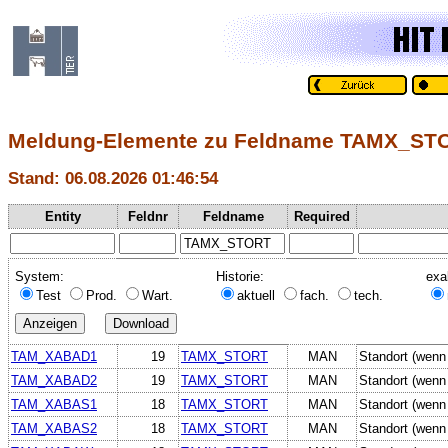
Meldung-Elemente zu Feldname TAMX_ST
Stand: 06.08.2026 01:46:54
Entity
Feldnr
Feldname
Required
System:
Historie:
exa
Test
Prod.
Wart.
aktuell
fach.
tech.
TAM_XABAD1
19
TAMX_STORT
MAN
Standort (wenn f
TAM_XABAD2
19
TAMX_STORT
MAN
Standort (wenn f
TAM_XABAS1
18
TAMX_STORT
MAN
Standort (wenn f
TAM_XABAS2
18
TAMX_STORT
MAN
Standort (wenn f