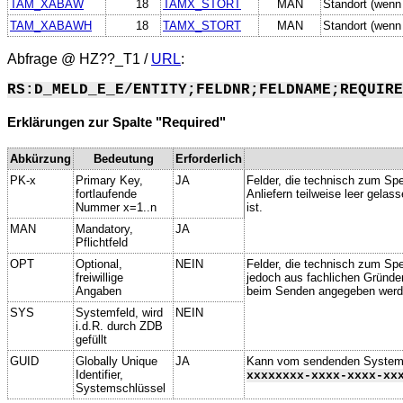
TAM_XABAW
18
TAMX_STORT
MAN
Standort (wenn f
TAM_XABAWH
18
TAMX_STORT
MAN
Standort (wenn f
Abfrage @
HZ??_T1
/
URL
:
RS:D_MELD_E_E/ENTITY;FELDNR;FELDNAME;REQUIRE
Erklärungen zur Spalte "Required"
Abkürzung
Bedeutung
Erforderlich
PK-x
Primary Key,
JA
Felder, die technisch zum Spe
fortlaufende
Anliefern teilweise leer gela
Nummer x=1..n
ist.
MAN
Mandatory,
JA
Pflichtfeld
OPT
Optional,
NEIN
Felder, die technisch zum Spei
freiwillige
jedoch aus fachlichen Gründe
Angaben
beim Senden angegeben werd
SYS
Systemfeld, wird
NEIN
i.d.R. durch ZDB
gefüllt
GUID
Globally Unique
JA
Kann vom sendenden System ge
Identifier,
xxxxxxxx-xxxx-xxxx-xx
Systemschlüssel