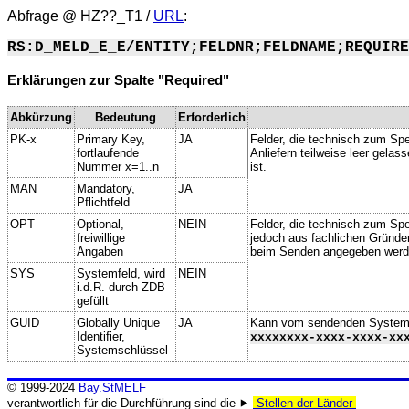
Abfrage @
HZ??_T1
/
URL
:
RS:D_MELD_E_E/ENTITY;FELDNR;FELDNAME;REQUIRE
Erklärungen zur Spalte "Required"
Abkürzung
Bedeutung
Erforderlich
PK-x
Primary Key,
JA
Felder, die technisch zum Spe
fortlaufende
Anliefern teilweise leer gela
Nummer x=1..n
ist.
MAN
Mandatory,
JA
Pflichtfeld
OPT
Optional,
NEIN
Felder, die technisch zum Spei
freiwillige
jedoch aus fachlichen Gründe
Angaben
beim Senden angegeben werd
SYS
Systemfeld, wird
NEIN
i.d.R. durch ZDB
gefüllt
GUID
Globally Unique
JA
Kann vom sendenden System ge
Identifier,
xxxxxxxx-xxxx-xxxx-xx
Systemschlüssel
© 1999-2024
Bay.StMELF
verantwortlich für die Durchführung sind die ⯈
Stellen der Länder