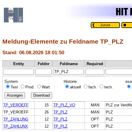
Meldung-Elemente zu Feldname TP_PLZ
Stand: 06.08.2026 18:01:50
Entity
Feldnr
Feldname
Required
System:
Historie:
exa
Test
Prod.
Wart.
aktuell
fach.
tech.
TP_VEROEFF
15
TP_PLZ_VO
MAN
PLZ zur Veröff
TP_VEROEFF
26
TP_PLZ
MAN
PLZ
TP_ZAHLUNG
12
TP_PLZ
OPT
PLZ
TP_ZAHLUNX
12
TP_PLZ
OPT
PLZ