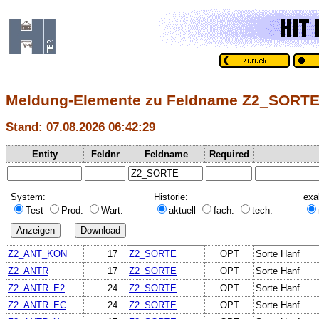
Meldung-Elemente zu Feldname Z2_SORT
Stand: 07.08.2026 06:42:29
Entity
Feldnr
Feldname
Required
System:
Historie:
exa
Test
Prod.
Wart.
aktuell
fach.
tech.
Z2_ANT_KON
17
Z2_SORTE
OPT
Sorte Hanf
Z2_ANTR
17
Z2_SORTE
OPT
Sorte Hanf
Z2_ANTR_E2
24
Z2_SORTE
OPT
Sorte Hanf
Z2_ANTR_EC
24
Z2_SORTE
OPT
Sorte Hanf