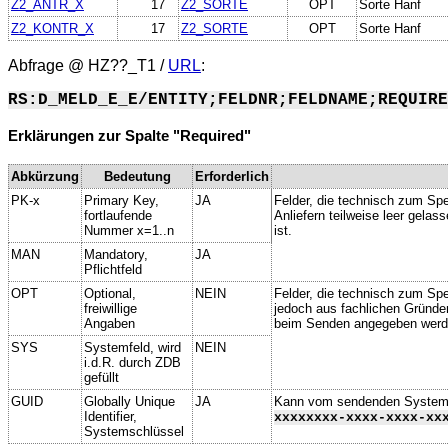
Z2_ANTR_X
17
Z2_SORTE
OPT
Sorte Hanf
Z2_KONTR_X
17
Z2_SORTE
OPT
Sorte Hanf
Abfrage @
HZ??_T1
/
URL
:
RS:D_MELD_E_E/ENTITY;FELDNR;FELDNAME;REQUIRE
Erklärungen zur Spalte "Required"
Abkürzung
Bedeutung
Erforderlich
PK-x
Primary Key,
JA
Felder, die technisch zum Spe
fortlaufende
Anliefern teilweise leer gela
Nummer x=1..n
ist.
MAN
Mandatory,
JA
Pflichtfeld
OPT
Optional,
NEIN
Felder, die technisch zum Spei
freiwillige
jedoch aus fachlichen Gründe
Angaben
beim Senden angegeben werd
SYS
Systemfeld, wird
NEIN
i.d.R. durch ZDB
gefüllt
GUID
Globally Unique
JA
Kann vom sendenden System ge
Identifier,
xxxxxxxx-xxxx-xxxx-xx
Systemschlüssel