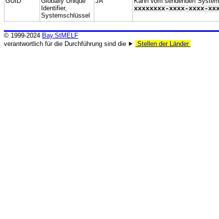
GUID
Globally Unique
JA
Kann vom sendenden System ge
Identifier,
xxxxxxxx-xxxx-xxxx-xx
Systemschlüssel
© 1999-2024
Bay.StMELF
verantwortlich für die Durchführung sind die ⯈
Stellen der Länder