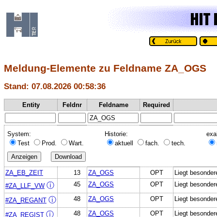
Meldung-Elemente zu Feldname ZA_OGS
Stand: 07.08.2026 00:58:36
Entity
Feldnr
Feldname
Required
System:
Historie:
exa
Test
Prod.
Wart.
aktuell
fach.
tech.
ZA_EB_ZEIT
13
ZA_OGS
OPT
Liegt besonder
45
ZA_OGS
OPT
Liegt besonder
ⓘ
#ZA_LLF_VW
48
ZA_OGS
OPT
Liegt besonder
ⓘ
#ZA_REGANT
48
ZA_OGS
OPT
Liegt besonder
ⓘ
#ZA_REGIST