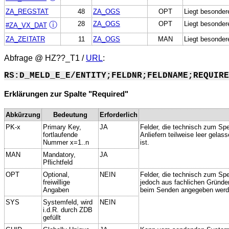
ZA_REGSTAT
48
ZA_OGS
OPT
Liegt besonder
28
ZA_OGS
OPT
Liegt besonder
ⓘ
#ZA_VX_DAT
ZA_ZEITATR
11
ZA_OGS
MAN
Liegt besonder
Abfrage @
HZ??_T1
/
URL
:
RS:D_MELD_E_E/ENTITY;FELDNR;FELDNAME;REQUIRE
Erklärungen zur Spalte "Required"
Abkürzung
Bedeutung
Erforderlich
PK-x
Primary Key,
JA
Felder, die technisch zum Spe
fortlaufende
Anliefern teilweise leer gela
Nummer x=1..n
ist.
MAN
Mandatory,
JA
Pflichtfeld
OPT
Optional,
NEIN
Felder, die technisch zum Spei
freiwillige
jedoch aus fachlichen Gründe
Angaben
beim Senden angegeben werd
SYS
Systemfeld, wird
NEIN
i.d.R. durch ZDB
gefüllt