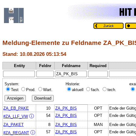
Meldung-Elemente zu Feldname ZA_PK_BI
Stand: 10.08.2026 05:13:54
Entity
Feldnr
Feldname
Required
System:
Historie:
exa
Test
Prod.
Wart.
aktuell
fach.
tech.
ZA_EB_PAKE
10
ZA_PK_BIS
OPT
Ende der Gülti
54
ZA_PK_BIS
OPT
Ende der Gülti
ⓘ
#ZA_LLF_VW
ZA_PAKET
8
ZA_PK_BIS
MAN
Ende der Gülti
57
ZA_PK_BIS
OPT
Ende der Gülti
ⓘ
#ZA_REGANT