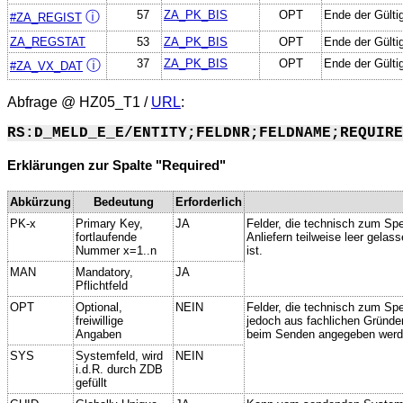
57
ZA_PK_BIS
OPT
Ende der Gülti
ⓘ
#ZA_REGIST
ZA_REGSTAT
53
ZA_PK_BIS
OPT
Ende der Gülti
37
ZA_PK_BIS
OPT
Ende der Gülti
ⓘ
#ZA_VX_DAT
Abfrage @
HZ05_T1
/
URL
:
RS:D_MELD_E_E/ENTITY;FELDNR;FELDNAME;REQUIRE
Erklärungen zur Spalte "Required"
Abkürzung
Bedeutung
Erforderlich
PK-x
Primary Key,
JA
Felder, die technisch zum Spe
fortlaufende
Anliefern teilweise leer gela
Nummer x=1..n
ist.
MAN
Mandatory,
JA
Pflichtfeld
OPT
Optional,
NEIN
Felder, die technisch zum Spei
freiwillige
jedoch aus fachlichen Gründe
Angaben
beim Senden angegeben werd
SYS
Systemfeld, wird
NEIN
i.d.R. durch ZDB
gefüllt