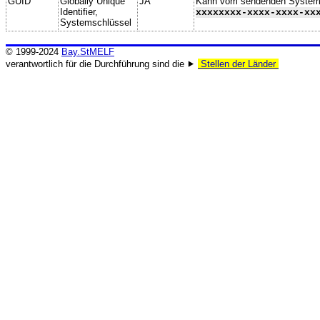
GUID
Globally Unique
JA
Kann vom sendenden System ge
Identifier,
xxxxxxxx-xxxx-xxxx-xx
Systemschlüssel
© 1999-2024
Bay.StMELF
verantwortlich für die Durchführung sind die ⯈
Stellen der Länder