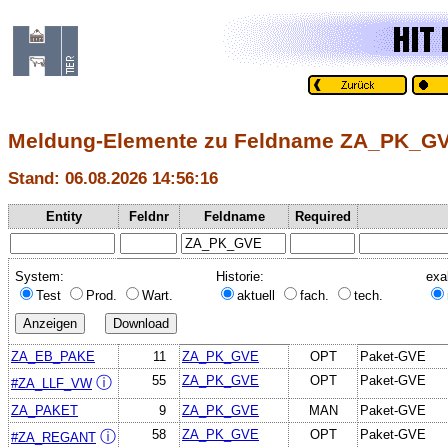
Meldung-Elemente zu Feldname ZA_PK_G
Stand: 06.08.2026 14:56:16
Entity
Feldnr
Feldname
Required
System:
Historie:
exa
Test
Prod.
Wart.
aktuell
fach.
tech.
ZA_EB_PAKE
11
ZA_PK_GVE
OPT
Paket-GVE
55
ZA_PK_GVE
OPT
Paket-GVE
ⓘ
#ZA_LLF_VW
ZA_PAKET
9
ZA_PK_GVE
MAN
Paket-GVE
58
ZA_PK_GVE
OPT
Paket-GVE
ⓘ
#ZA_REGANT