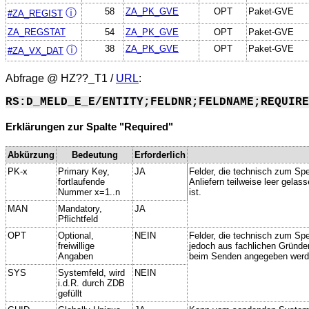
58
ZA_PK_GVE
OPT
Paket-GVE
ⓘ
#ZA_REGIST
ZA_REGSTAT
54
ZA_PK_GVE
OPT
Paket-GVE
38
ZA_PK_GVE
OPT
Paket-GVE
ⓘ
#ZA_VX_DAT
Abfrage @
HZ??_T1
/
URL
:
RS:D_MELD_E_E/ENTITY;FELDNR;FELDNAME;REQUIRE
Erklärungen zur Spalte "Required"
Abkürzung
Bedeutung
Erforderlich
PK-x
Primary Key,
JA
Felder, die technisch zum Spe
fortlaufende
Anliefern teilweise leer gela
Nummer x=1..n
ist.
MAN
Mandatory,
JA
Pflichtfeld
OPT
Optional,
NEIN
Felder, die technisch zum Spei
freiwillige
jedoch aus fachlichen Gründe
Angaben
beim Senden angegeben werd
SYS
Systemfeld, wird
NEIN
i.d.R. durch ZDB
gefüllt