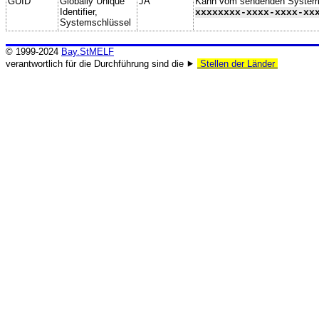
GUID
Globally Unique
JA
Kann vom sendenden System ge
Identifier,
xxxxxxxx-xxxx-xxxx-xx
Systemschlüssel
© 1999-2024
Bay.StMELF
verantwortlich für die Durchführung sind die ⯈
Stellen der Länder