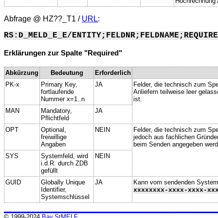
Hochrechnung 
Abfrage @
HZ??_T1
/
URL
:
RS:D_MELD_E_E/ENTITY;FELDNR;FELDNAME;REQUIRE
Erklärungen zur Spalte "Required"
Abkürzung
Bedeutung
Erforderlich
PK-x
Primary Key,
JA
Felder, die technisch zum Spe
fortlaufende
Anliefern teilweise leer gela
Nummer x=1..n
ist.
MAN
Mandatory,
JA
Pflichtfeld
OPT
Optional,
NEIN
Felder, die technisch zum Spei
freiwillige
jedoch aus fachlichen Gründe
Angaben
beim Senden angegeben werd
SYS
Systemfeld, wird
NEIN
i.d.R. durch ZDB
gefüllt
GUID
Globally Unique
JA
Kann vom sendenden System ge
Identifier,
xxxxxxxx-xxxx-xxxx-xx
Systemschlüssel
© 1999-2024
Bay.StMELF