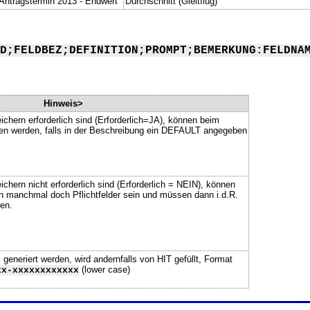
Antragstermin 2013 - Endwert
Durchschnitt (Gleitflug)
D;FELDBEZ;DEFINITION;PROMPT;BEMERKUNG:FELDNA
Hinweis>
ichern erforderlich sind (Erforderlich=JA), können beim
ssen werden, falls in der Beschreibung ein DEFAULT angegeben
chern nicht erforderlich sind (Erforderlich = NEIN), können
n manchmal doch Pflichtfelder sein und müssen dann i.d.R.
en.
neriert werden, wird andernfalls von HIT gefüllt, Format
(lower case)
xx-xxxxxxxxxxxx