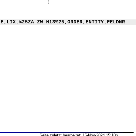
ME;LIX;%25ZA_ZW_H13%25;ORDER;ENTITY;FELDNR
Seite zuletzt bearbeitet: 15-Nov-2024 15:10h,