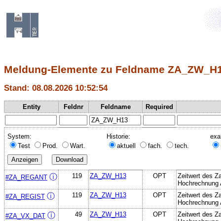
Meldung-Elemente zu Feldname ZA_ZW_H
Stand: 08.08.2026 10:52:54
Entity
Feldnr
Feldname
Required
System:
Historie:
exa
Test
Prod.
Wart.
aktuell
fach.
tech.
119
ZA_ZW_H13
OPT
Zeitwert des Z
ⓘ
#ZA_REGANT
Hochrechnung 
119
ZA_ZW_H13
OPT
Zeitwert des Z
ⓘ
#ZA_REGIST
Hochrechnung 
49
ZA_ZW_H13
OPT
Zeitwert des Z
ⓘ
#ZA_VX_DAT