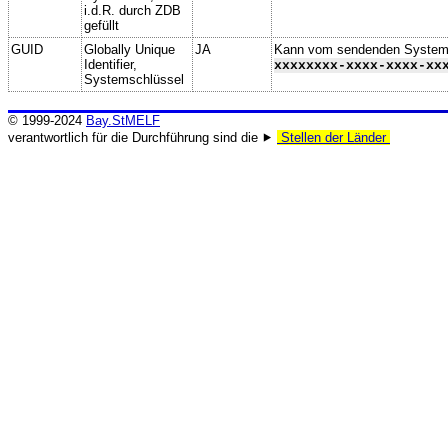
i.d.R. durch ZDB
gefüllt
GUID
Globally Unique
JA
Kann vom sendenden System ge
Identifier,
xxxxxxxx-xxxx-xxxx-xx
Systemschlüssel
© 1999-2024
Bay.StMELF
verantwortlich für die Durchführung sind die ⯈
Stellen der Länder