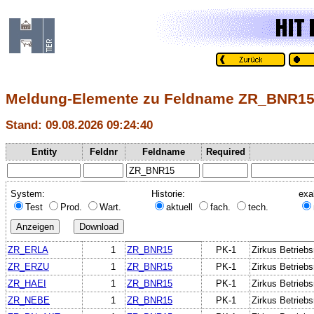
Meldung-Elemente zu Feldname ZR_BNR1
Stand: 09.08.2026 09:24:40
Entity
Feldnr
Feldname
Required
System:
Historie:
exa
Test
Prod.
Wart.
aktuell
fach.
tech.
ZR_ERLA
1
ZR_BNR15
PK-1
Zirkus Betrie
ZR_ERZU
1
ZR_BNR15
PK-1
Zirkus Betrie
ZR_HAEI
1
ZR_BNR15
PK-1
Zirkus Betrie
ZR_NEBE
1
ZR_BNR15
PK-1
Zirkus Betrie