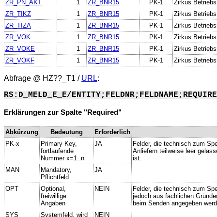
ZR_PN_AKT
1
ZR_BNR15
PK-1
Zirkus Betrie
ZR_TIKZ
1
ZR_BNR15
PK-1
Zirkus Betrie
ZR_TIZA
1
ZR_BNR15
PK-1
Zirkus Betrie
ZR_VOK
1
ZR_BNR15
PK-1
Zirkus Betrie
ZR_VOKE
1
ZR_BNR15
PK-1
Zirkus Betrie
ZR_VOKF
1
ZR_BNR15
PK-1
Zirkus Betrie
Abfrage @
HZ??_T1
/
URL
:
RS:D_MELD_E_E/ENTITY;FELDNR;FELDNAME;REQUIRE
Erklärungen zur Spalte "Required"
Abkürzung
Bedeutung
Erforderlich
PK-x
Primary Key,
JA
Felder, die technisch zum Spe
fortlaufende
Anliefern teilweise leer gela
Nummer x=1..n
ist.
MAN
Mandatory,
JA
Pflichtfeld
OPT
Optional,
NEIN
Felder, die technisch zum Spei
freiwillige
jedoch aus fachlichen Gründe
Angaben
beim Senden angegeben werd
SYS
Systemfeld, wird
NEIN