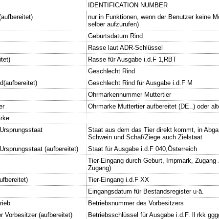
IDENTIFICATION NUMBER
aufbereitet)
nur in Funktionen, wenn der Benutzer keine 
selber aufzurufen)
Geburtsdatum Rind
Rasse laut ADR-Schlüssel
tet)
Rasse für Ausgabe i.d.F 1,RBT
Geschlecht Rind
(aufbereitet)
Geschlecht Rind für Ausgabe i.d.F M
Ohrmarkennummer Muttertier
er
Ohrmarke Muttertier aufbereitet (DE..) oder a
arke
Ursprungsstaat
Staat aus dem das Tier direkt kommt, in Abga
Schwein und Schaf/Ziege auch Zielstaat
rsprungsstaat (aufbereitet)
Staat für Ausgabe i.d.F 040,Österreich
Tier-Eingang durch Geburt, Impmark, Zugang 
Zugang)
ufbereitet)
Tier-Eingang i.d.F XX
m
Eingangsdatum für Bestandsregister u-ä.
rieb
Betriebsnummer des Vorbesitzers
Vorbesitzer (aufbereitet)
Betriebsschlüssel für Ausgabe i.d.F. ll rkk gg