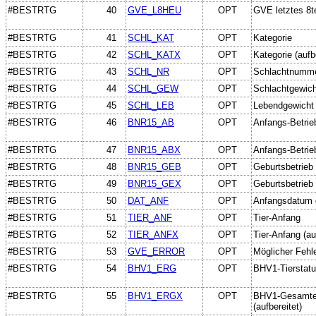
#BESTRTG
40
GVE_L8HEU
OPT
GVE letztes 8t
#BESTRTG
41
SCHL_KAT
OPT
Kategorie
#BESTRTG
42
SCHL_KATX
OPT
Kategorie (aufb
#BESTRTG
43
SCHL_NR
OPT
Schlachtnumm
#BESTRTG
44
SCHL_GEW
OPT
Schlachtgewich
#BESTRTG
45
SCHL_LEB
OPT
Lebendgewicht
#BESTRTG
46
BNR15_AB
OPT
Anfangs-Betrie
#BESTRTG
47
BNR15_ABX
OPT
Anfangs-Betrieb
#BESTRTG
48
BNR15_GEB
OPT
Geburtsbetrieb
#BESTRTG
49
BNR15_GEX
OPT
Geburtsbetrieb 
#BESTRTG
50
DAT_ANF
OPT
Anfangsdatum 
#BESTRTG
51
TIER_ANF
OPT
Tier-Anfang
#BESTRTG
52
TIER_ANFX
OPT
Tier-Anfang (au
#BESTRTG
53
GVE_ERROR
OPT
Möglicher Fehl
#BESTRTG
54
BHV1_ERG
OPT
BHV1-Tierstatu
#BESTRTG
55
BHV1_ERGX
OPT
BHV1-Gesamter
(aufbereitet)