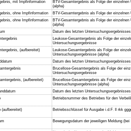
bnis, mit Impfinformation
BTV-Gesamtergebnis als Folge der einzelnen
(alpha)
bnis, ohne Impfinformation
BTV-Gesamtergebnis als Folge der einzelnen
bnis, ohne Impfinformation
BTV-Gesamtergebnis als Folge der einzelnen
(alpha)
tum
Datum des letzten Untersuchungsergebnisses
tergebnis
Leukose-Gesamtergebnis als Folge der einzel
Untersuchungsergebnisse
ergebnis, (aufbereitet)
Leukose-Gesamtergebnis als Folge der einzel
Untersuchungsergebnisse (alpha)
ddatum
Datum des letzten Untersuchungsergebnisses
samtergebnis
Brucellose-Gesamtergebnis als Folge der einz
Untersuchungsergebnisse
mtergebnis, (aufbereitet)
Brucellose-Gesamtergebnis als Folge der einz
Untersuchungsergebnisse (alpha)
funddatum
Datum des letzten Untersuchungsergebnisses
b
Betriebsnummer des Betriebes für den Verbe
 (aufbereitet)
Betriebsschlüssel für Ausgabe i.d.F. ll rkk gg
um
Bewegungsdatum der jeweiligen Meldung (bei E