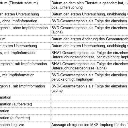
tum (Tierstatusdatum)
Datum an dem sich Tierstatus geändert hat, i.d
pos. Untersuchung
r letzten Untersuchung
Datum der letzten Untersuchung, unabhängig
, ohne Impfinformation
BVD-Gesamtergebnis als Folge der einzelnen
ebnis, ohne Impfinformation
BVD-Gesamtergebnis als Folge der einzelnen
(alpha)
tum
Datum der letzten Änderung des Gesamterge
 letzten Untersuchung
Datum der letzten Untersuchung, unabhängig
s, mit Impfinformation
BHV1-Gesamtergebnis als Folge der einzelne
Untersuchungsergebnisse, berücksichtigt Imp
ebnis, mit Impfinformation
BHV1-Gesamtergebnis als Folge der einzelne
Untersuchungsergebnisse (alpha)
, mit Impfinformation
BVD-Gesamtergebnis als Folge der einzelnen
berücksichtigt Impfungen
bnis, mit Impfinformation
BVD-Gesamtergebnis als Folge der einzelnen
(alpha)
rmation
ation (aufbereitet)
mation
tion (aufbereitet)
ation liegt vor
Aussage ob irgendeine MKS-Impfung für das Ti