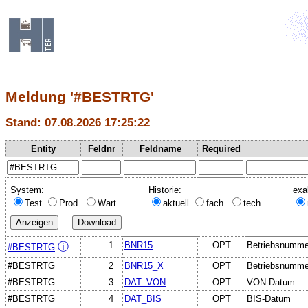
Meldung '#BESTRTG'
Stand: 07.08.2026 17:25:22
Entity
Feldnr
Feldname
Required
System:
Historie:
exa
Test
Prod.
Wart.
aktuell
fach.
tech.
1
BNR15
OPT
Betriebsnumme
ⓘ
#BESTRTG
#BESTRTG
2
BNR15_X
OPT
Betriebsnummer
#BESTRTG
3
DAT_VON
OPT
VON-Datum
#BESTRTG
4
DAT_BIS
OPT
BIS-Datum