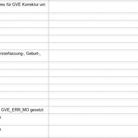
hres für GVE Korrektur um
sterfassung-, Geburt-,
ter GVE_ERR_MO gesetzt
n
n