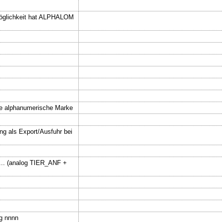
Möglichkeit hat ALPHALOM
lte alphanumerische Marke
ng als Export/Ausfuhr bei
... (analog TIER_ANF +
gg nnnn