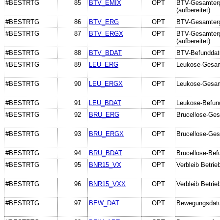
#BESTRTG
85
BTV_EMIX
OPT
BTV-Gesamterge
(aufbereitet)
#BESTRTG
86
BTV_ERG
OPT
BTV-Gesamterge
#BESTRTG
87
BTV_ERGX
OPT
BTV-Gesamterge
(aufbereitet)
#BESTRTG
88
BTV_BDAT
OPT
BTV-Befundda
#BESTRTG
89
LEU_ERG
OPT
Leukose-Gesam
#BESTRTG
90
LEU_ERGX
OPT
Leukose-Gesamt
#BESTRTG
91
LEU_BDAT
OPT
Leukose-Befun
#BESTRTG
92
BRU_ERG
OPT
Brucellose-Ge
#BESTRTG
93
BRU_ERGX
OPT
Brucellose-Gesa
#BESTRTG
94
BRU_BDAT
OPT
Brucellose-Be
#BESTRTG
95
BNR15_VX
OPT
Verbleib Betrie
#BESTRTG
96
BNR15_VXX
OPT
Verbleib Betrieb
#BESTRTG
97
BEW_DAT
OPT
Bewegungsdat