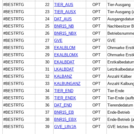
#BESTRTG
22
TIER_AUS
OPT
Tier-Ausgang
#BESTRTG
23
TIER_AUSX
OPT
Tier-Ausgang (a
#BESTRTG
24
DAT_AUS
OPT
Ausgangsdatu
#BESTRTG
25
BNR15_NB
OPT
Nachbesitzer B
#BESTRTG
26
BNR15_NBX
OPT
Betriebsnummer
#BESTRTG
27
GVE
OPT
GVE
#BESTRTG
28
EKALBLOM
OPT
Ohrmarke Erst
#BESTRTG
29
EKALBLOMX
OPT
Ohrmarke Erstka
#BESTRTG
30
EKALBDAT
OPT
Erstkalbedatu
#BESTRTG
31
LKALBDAT
OPT
Letztkalbedat
#BESTRTG
32
KALBANZ
OPT
Anzahl Kälber
#BESTRTG
33
KALBUNGANZ
OPT
Anzahl Kalbun
#BESTRTG
34
TIER_END
OPT
Tier-Ende
#BESTRTG
35
TIER_ENDX
OPT
Tier-Ende (aufb
#BESTRTG
36
DAT_END
OPT
Tierendedatum
#BESTRTG
37
BNR15_EB
OPT
Ende-Betrieb
#BESTRTG
38
BNR15_EBX
OPT
Ende-Betrieb (a
#BESTRTG
39
GVE_L8VJA
OPT
GVE letztes 8te