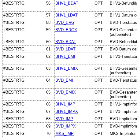
#BESTRTG
56
BHV1_BDAT
OPT
BHV1-Befundda
#BESTRTG
57
BHV1_LDAT
OPT
BHV1 Datum de
#BESTRTG
58
BVD_ERG
OPT
BVD-Tierstatus
#BESTRTG
59
BVD_ERGX
OPT
BVD-Gesamterg
(aufbereitet)
#BESTRTG
60
BVD_BDAT
OPT
BVD-Befundda
#BESTRTG
61
BVD_LDAT
OPT
BVD Datum der
#BESTRTG
62
BHV1_EMI
OPT
BHV1-Tierstatu
#BESTRTG
63
BHV1_EMIX
OPT
BHV1-Gesamterg
(aufbereitet)
#BESTRTG
64
BVD_EMI
OPT
BVD-Tierstatus
#BESTRTG
65
BVD_EMIX
OPT
BVD-Gesamterge
(aufbereitet)
#BESTRTG
66
BHV1_IMP
OPT
BHV1-Impfinfo
#BESTRTG
67
BHV1_IMPX
OPT
BHV1-Impfinform
#BESTRTG
68
BVD_IMP
OPT
BVD-Impfinfor
#BESTRTG
69
BVD_IMPX
OPT
BVD-Impfinforma
#BESTRTG
70
MKS_IMP
OPT
MKS-Impfinform