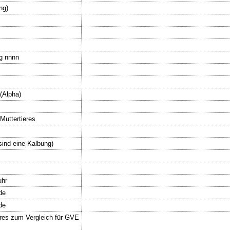
ng)
gg nnnn
(Alpha)
Muttertieres
sind eine Kalbung)
uhr
de
de
hres zum Vergleich für GVE