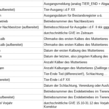
Ausgangsmeldung (analog TIER_END + Abga
ufbereitet)
Tier-Ausgang i.d.F XX
m
Ausgangsdatum für Bestandsregister u-ä.
etrieb
Betriebsnummer des Nachbesitzers
 Nachbesitzer (aufbereitet)
Betriebsschlüssel für Ausgabe i.d.F. ll rkk gg
durchschnittliche GVE im Zeitraum
kalb
Ohrmarke des ersten Kalbes des Muttertieres
lb (aufbereitet)
Ohrmarke des ersten Kalbes des Muttertieres 
m
Datum der ersten Kalbung des Muttertieres
um
Datum der letzten, also jüngsten Kalbung des 
Anzahl Kälber des Muttertieres
gen
Anzahl Kalbungen des Muttertieres (Zwillinge 
Tier-Ende Tod (differenziert!), Schlachtung ...
ereitet)
Tier-Ende i.d.F XX
Datum der Schlachtung, Verendung oder Ausf
Betriebsnummer des Endebetriebes im Tieren
ufbereitet)
Betriebsnummer des Endebetriebes im Tieren
l Vorjahr
durchschnittliche GVE 15.10-31.12 des Vorja
Korrektur