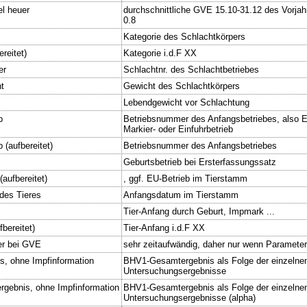
el heuer
durchschnittliche GVE 15.10-31.12 des Vorja
0.8
Kategorie des Schlachtkörpers
ereitet)
Kategorie i.d.F XX
er
Schlachtnr. des Schlachtbetriebes
t
Gewicht des Schlachtkörpers
Lebendgewicht vor Schlachtung
b
Betriebsnummer des Anfangsbetriebes, also Er
Markier- oder Einfuhrbetrieb
 (aufbereitet)
Betriebsnummer des Anfangsbetriebes
Geburtsbetrieb bei Ersterfassungssatz
(aufbereitet)
, ggf. EU-Betrieb im Tierstamm
des Tieres
Anfangsdatum im Tierstamm
Tier-Anfang durch Geburt, Impmark ...
fbereitet)
Tier-Anfang i.d.F XX
er bei GVE
sehr zeitaufwändig, daher nur wenn Parame
s, ohne Impfinformation
BHV1-Gesamtergebnis als Folge der einzelne
Untersuchungsergebnisse
gebnis, ohne Impfinformation
BHV1-Gesamtergebnis als Folge der einzelne
Untersuchungsergebnisse (alpha)