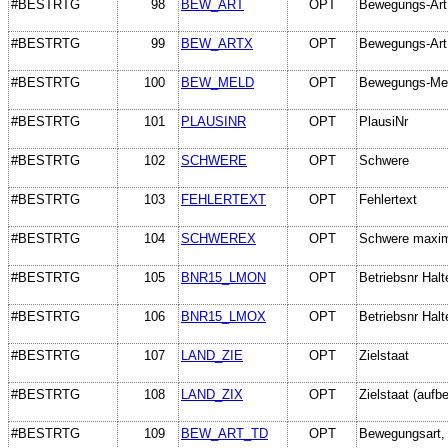
#BESTRTG
98
BEW_ART
OPT
Bewegungs-Art
#BESTRTG
99
BEW_ARTX
OPT
Bewegungs-Art 
#BESTRTG
100
BEW_MELD
OPT
Bewegungs-Me
#BESTRTG
101
PLAUSINR
OPT
PlausiNr
#BESTRTG
102
SCHWERE
OPT
Schwere
#BESTRTG
103
FEHLERTEXT
OPT
Fehlertext
#BESTRTG
104
SCHWEREX
OPT
Schwere maxi
#BESTRTG
105
BNR15_LMON
OPT
Betriebsnr Halt
#BESTRTG
106
BNR15_LMOX
OPT
Betriebsnr Halt
#BESTRTG
107
LAND_ZIE
OPT
Zielstaat
#BESTRTG
108
LAND_ZIX
OPT
Zielstaat (aufbe
#BESTRTG
109
BEW_ART_TD
OPT
Bewegungsart, 