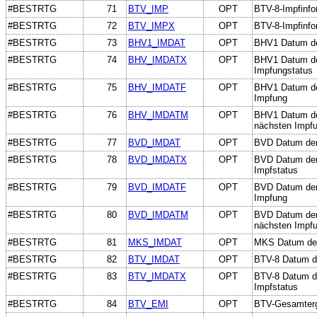
#BESTRTG
71
BTV_IMP
OPT
BTV-8-Impfinfo
#BESTRTG
72
BTV_IMPX
OPT
BTV-8-Impfinfor
#BESTRTG
73
BHV1_IMDAT
OPT
BHV1 Datum de
#BESTRTG
74
BHV_IMDATX
OPT
BHV1 Datum de
Impfungstatus
#BESTRTG
75
BHV_IMDATF
OPT
BHV1 Datum der
Impfung
#BESTRTG
76
BHV_IMDATM
OPT
BHV1 Datum der
nächsten Impf
#BESTRTG
77
BVD_IMDAT
OPT
BVD Datum der
#BESTRTG
78
BVD_IMDATX
OPT
BVD Datum der
Impfstatus
#BESTRTG
79
BVD_IMDATF
OPT
BVD Datum der 
Impfung
#BESTRTG
80
BVD_IMDATM
OPT
BVD Datum der 
nächsten Impf
#BESTRTG
81
MKS_IMDAT
OPT
MKS Datum der
#BESTRTG
82
BTV_IMDAT
OPT
BTV-8 Datum de
#BESTRTG
83
BTV_IMDATX
OPT
BTV-8 Datum d
Impfstatus
#BESTRTG
84
BTV_EMI
OPT
BTV-Gesamterge