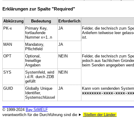
Erklärungen zur Spalte "Required"
Abkürzung
Bedeutung
Erforderlich
PK-x
Primary Key,
JA
Felder, die technisch zum Spe
fortlaufende
Anliefern teilweise leer gela
Nummer x=1..n
ist.
MAN
Mandatory,
JA
Pflichtfeld
OPT
Optional,
NEIN
Felder, die technisch zum Spei
freiwillige
jedoch aus fachlichen Gründe
Angaben
beim Senden angegeben werd
SYS
Systemfeld, wird
NEIN
i.d.R. durch ZDB
gefüllt
GUID
Globally Unique
JA
Kann vom sendenden System ge
Identifier,
xxxxxxxx-xxxx-xxxx-xx
Systemschlüssel
© 1999-2024
Bay.StMELF
verantwortlich für die Durchführung sind die ⯈
Stellen der Länder