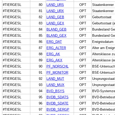
#TIERGESL
80
LAND_URS
OPT
Staatenkenner 
#TIERGESL
81
LAND_URX
OPT
Staatenkenner U
#TIERGESL
82
LAND_GEB
OPT
Geburtsstaat
#TIERGESL
83
LAND_GEX
OPT
Geburtsstaat (a
#TIERGESL
84
BLAND_GEB
OPT
Bundesland Ge
#TIERGESL
85
BLAND_GEX
OPT
Bundesland Geb
#TIERGESL
86
ERG_DAT
OPT
Ereignisdatum
#TIERGESL
87
ERG_ALTER
OPT
Alter am Ereig
#TIERGESL
88
ERG_AK
OPT
Altersklasse 
#TIERGESL
89
ERG_AKX
OPT
Altersklasse (e
#TIERGESL
90
PF_NORSCHL
OPT
BSE-Untersuchu
#TIERGESL
91
PF_MONITOR
OPT
BSE-Untersuchu
#TIERGESL
92
LAND_MUT
OPT
Ursprungsstaat
#TIERGESL
93
LAND_MUX
OPT
Ursprungsstaat 
#TIERGESL
94
BVD_BSYS
OPT
BVD-Systemzeit
#TIERGESL
95
BVDB_SDATS
OPT
BVD-Betriebsst
#TIERGESL
96
BVDB_SDATE
OPT
BVD-Betriebsst
#TIERGESL
97
BVDB_SERGP
OPT
BVD-Betriebsst