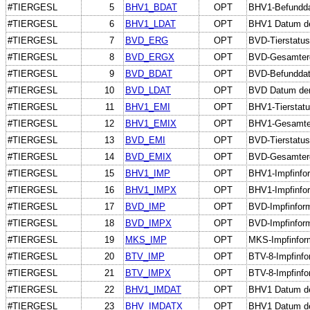
#TIERGESL
5
BHV1_BDAT
OPT
BHV1-Befundda
#TIERGESL
6
BHV1_LDAT
OPT
BHV1 Datum de
#TIERGESL
7
BVD_ERG
OPT
BVD-Tierstatus
#TIERGESL
8
BVD_ERGX
OPT
BVD-Gesamterge
#TIERGESL
9
BVD_BDAT
OPT
BVD-Befundda
#TIERGESL
10
BVD_LDAT
OPT
BVD Datum der
#TIERGESL
11
BHV1_EMI
OPT
BHV1-Tierstatu
#TIERGESL
12
BHV1_EMIX
OPT
BHV1-Gesamterg
#TIERGESL
13
BVD_EMI
OPT
BVD-Tierstatus
#TIERGESL
14
BVD_EMIX
OPT
BVD-Gesamterge
#TIERGESL
15
BHV1_IMP
OPT
BHV1-Impfinfo
#TIERGESL
16
BHV1_IMPX
OPT
BHV1-Impfinform
#TIERGESL
17
BVD_IMP
OPT
BVD-Impfinfor
#TIERGESL
18
BVD_IMPX
OPT
BVD-Impfinforma
#TIERGESL
19
MKS_IMP
OPT
MKS-Impfinform
#TIERGESL
20
BTV_IMP
OPT
BTV-8-Impfinfo
#TIERGESL
21
BTV_IMPX
OPT
BTV-8-Impfinfor
#TIERGESL
22
BHV1_IMDAT
OPT
BHV1 Datum de
#TIERGESL
23
BHV_IMDATX
OPT
BHV1 Datum de