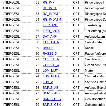
#TIERGESL
61
RG_IMP
OPT
Rindergrippe-Im
#TIERGESL
62
RG_IMPX
OPT
Rindergrippe-Im
#TIERGESL
63
RG_IMDATF
OPT
Rindergrippe D
#TIERGESL
64
RG_IMDATM
OPT
Rindergrippe D
#TIERGESL
65
TIER_ANF
OPT
Tier-Anfang
#TIERGESL
66
TIER_ANFX
OPT
Tier-Anfang (au
#TIERGESL
67
DAT_ANF
OPT
Anfangsdatum 
#TIERGESL
68
GEB_DATR
OPT
Geburtsdatum
#TIERGESL
69
RASSE
OPT
Rasse
#TIERGESL
70
RASSE_X
OPT
Rasse (aufberei
#TIERGESL
71
GESCHL_R
OPT
Geschlecht
#TIERGESL
72
GESCHL_X
OPT
Geschlecht Rind
#TIERGESL
73
LOM_MUT
OPT
Mutter
#TIERGESL
74
LOM_MUTX
OPT
Ohrmarke Mutt
#TIERGESL
75
LOM_A
OPT
alte Alfa-Ohrm
#TIERGESL
76
BNR15_AB
OPT
Anfangs-Betrie
#TIERGESL
77
BNR15_ABX
OPT
Anfangs-Betrieb
#TIERGESL
78
BNR15_GEB
OPT
Geburtsbetrieb
#TIERGESL
79
BNR15_GEX
OPT
Geburtsbetrieb 