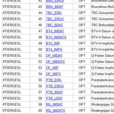
#TIERGESL
42
BRU_ERGX
OPT
Brucellose-Gesa
#TIERGESL
43
BRU_BDAT
OPT
Brucellose-Be
#TIERGESL
44
TBC_ERG
OPT
TBC-Gesamter
#TIERGESL
45
TBC_ERGX
OPT
TBC-Gesamterge
#TIERGESL
46
TBC_BDAT
OPT
TBC-Befundda
#TIERGESL
47
BT4_IMDAT
OPT
BTV-4 Datum de
#TIERGESL
48
BT4_IMDATX
OPT
BTV-4 Datum d
#TIERGESL
49
BT4_IMP
OPT
BTV-4-Impfinfo
#TIERGESL
50
BT4_IMPX
OPT
BTV-4-Impfinfor
#TIERGESL
51
QF_IMDAT
OPT
Q-Fieber Datum
#TIERGESL
52
QF_IMDATX
OPT
Q-Fieber Datum
#TIERGESL
53
QF_IMP
OPT
Q-Fieber-Impfi
#TIERGESL
54
QF_IMPX
OPT
Q-Fieber-Impfin
#TIERGESL
55
PTB_ERG
OPT
Paratuberkulo
#TIERGESL
56
PTB_ERGX
OPT
Paratuberkulos
#TIERGESL
57
PTB_BDAT
OPT
Paratuberkulo
#TIERGESL
58
PTB_LDAT
OPT
Paratuberkulos
#TIERGESL
59
RG_IMDAT
OPT
Rindergrippe D
#TIERGESL
60
RG_IMDATX
OPT
Rindergrippe D