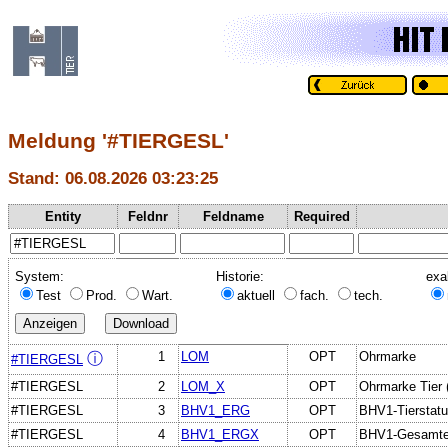
Meldung '#TIERGESL'
Stand: 06.08.2026 03:23:25
Entity
Feldnr
Feldname
Required
System:
Historie:
exa
Test
Prod.
Wart.
aktuell
fach.
tech.
1
LOM
OPT
Ohrmarke
ⓘ
#TIERGESL
#TIERGESL
2
LOM_X
OPT
Ohrmarke Tier (
#TIERGESL
3
BHV1_ERG
OPT
BHV1-Tierstatu
#TIERGESL
4
BHV1_ERGX
OPT
BHV1-Gesamterg