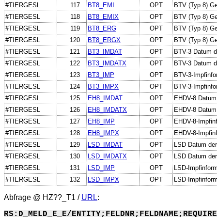
#TIERGESL
117
BT8_EMI
OPT
BTV (Typ 8) Ge
#TIERGESL
118
BT8_EMIX
OPT
BTV (Typ 8) Ge
#TIERGESL
119
BT8_ERG
OPT
BTV (Typ 8) Ge
#TIERGESL
120
BT8_ERGX
OPT
BTV (Typ 8) Ge
#TIERGESL
121
BT3_IMDAT
OPT
BTV-3 Datum de
#TIERGESL
122
BT3_IMDATX
OPT
BTV-3 Datum d
#TIERGESL
123
BT3_IMP
OPT
BTV-3-Impfinfo
#TIERGESL
124
BT3_IMPX
OPT
BTV-3-Impfinfor
#TIERGESL
125
EH8_IMDAT
OPT
EHDV-8 Datum 
#TIERGESL
126
EH8_IMDATX
OPT
EHDV-8 Datum 
#TIERGESL
127
EH8_IMP
OPT
EHDV-8-Impfin
#TIERGESL
128
EH8_IMPX
OPT
EHDV-8-Impfinfo
#TIERGESL
129
LSD_IMDAT
OPT
LSD Datum der 
#TIERGESL
130
LSD_IMDATX
OPT
LSD Datum der
#TIERGESL
131
LSD_IMP
OPT
LSD-Impfinform
#TIERGESL
132
LSD_IMPX
OPT
LSD-Impfinforma
Abfrage @
HZ??_T1
/
URL
:
RS:D_MELD_E_E/ENTITY;FELDNR;FELDNAME;REQUIRE