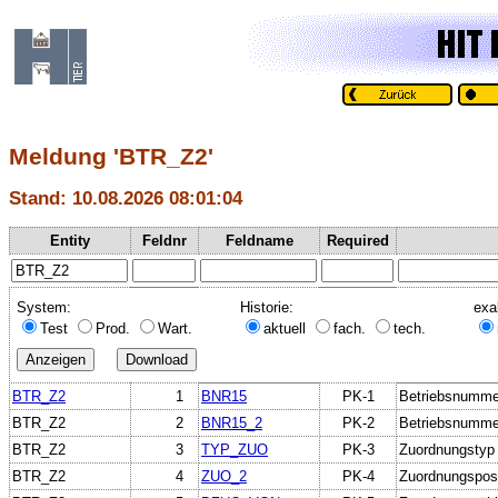
Meldung 'BTR_Z2'
Stand: 10.08.2026 08:01:04
Entity
Feldnr
Feldname
Required
System:
Historie:
exa
Test
Prod.
Wart.
aktuell
fach.
tech.
BTR_Z2
1
BNR15
PK-1
Betriebsnumme
BTR_Z2
2
BNR15_2
PK-2
Betriebsnummer
BTR_Z2
3
TYP_ZUO
PK-3
Zuordnungstyp
BTR_Z2
4
ZUO_2
PK-4
Zuordnungsposi