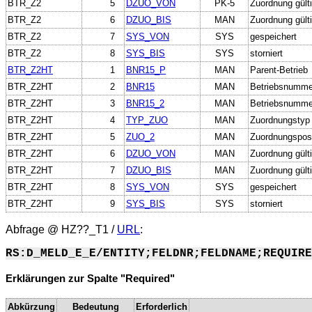
BTR_Z2
5
DZUO_VON
PK-5
Zuordnung gült
BTR_Z2
6
DZUO_BIS
MAN
Zuordnung gülti
BTR_Z2
7
SYS_VON
SYS
gespeichert
BTR_Z2
8
SYS_BIS
SYS
storniert
BTR_Z2HT
1
BNR15_P
MAN
Parent-Betrieb
BTR_Z2HT
2
BNR15
MAN
Betriebsnumme
BTR_Z2HT
3
BNR15_2
MAN
Betriebsnummer
BTR_Z2HT
4
TYP_ZUO
MAN
Zuordnungstyp
BTR_Z2HT
5
ZUO_2
MAN
Zuordnungsposi
BTR_Z2HT
6
DZUO_VON
MAN
Zuordnung gült
BTR_Z2HT
7
DZUO_BIS
MAN
Zuordnung gülti
BTR_Z2HT
8
SYS_VON
SYS
gespeichert
BTR_Z2HT
9
SYS_BIS
SYS
storniert
Abfrage @
HZ??_T1
/
URL
:
RS:D_MELD_E_E/ENTITY;FELDNR;FELDNAME;REQUIRE
Erklärungen zur Spalte "Required"
Abkürzung
Bedeutung
Erforderlich