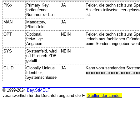
PK-x
Primary Key,
JA
Felder, die technisch zum Spe
fortlaufende
Anliefern teilweise leer gela
Nummer x=1..n
ist.
MAN
Mandatory,
JA
Pflichtfeld
OPT
Optional,
NEIN
Felder, die technisch zum Spei
freiwillige
jedoch aus fachlichen Gründe
Angaben
beim Senden angegeben werd
SYS
Systemfeld, wird
NEIN
i.d.R. durch ZDB
gefüllt
GUID
Globally Unique
JA
Kann vom sendenden System ge
Identifier,
xxxxxxxx-xxxx-xxxx-xx
Systemschlüssel
© 1999-2024
Bay.StMELF
verantwortlich für die Durchführung sind die ⯈
Stellen der Länder