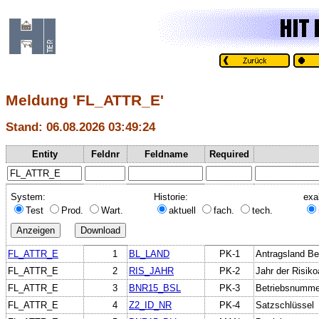
Meldung 'FL_ATTR_E'
Stand: 06.08.2026 03:49:24
Entity
Feldnr
Feldname
Required
System:
Historie:
exa
Test
Prod.
Wart.
aktuell
fach.
tech.
FL_ATTR_E
1
BL_LAND
PK-1
Antragsland Be
FL_ATTR_E
2
RIS_JAHR
PK-2
Jahr der Risiko
FL_ATTR_E
3
BNR15_BSL
PK-3
Betriebsnummer
FL_ATTR_E
4
Z2_ID_NR
PK-4
Satzschlüssel