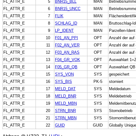
FL_ATTR_E
5
BNR15_BLL
MAN
Betriebsnummer
FL_ATTR_E
6
BNR15_UNCC
MAN
Betriebsnumme
FL_ATTR_E
7
FLIK
MAN
Flächenidentifi
FL_ATTR_E
8
SCHLAG_ID
MAN
Bruttoschlag-Id
FL_ATTR_E
9
LP_IDENT
MAN
Parzellen-Ident
FL_ATTR_E
10
F01_AN_PPI
OPT
Anzahl der auf
FL_ATTR_E
11
F02_AN_VER
OPT
Anzahl der auf
FL_ATTR_E
12
F03_AN_RAS
OPT
Anzahl der auf
FL_ATTR_E
13
F04_GR_VOK
OPT
Auswahlart 1=Z
FL_ATTR_E
14
F05_GR_QB
OPT
Auswahlart QB
FL_ATTR_E
15
SYS_VON
SYS
gespeichert
FL_ATTR_E
16
SYS_BIS
PK-5
storniert
FL_ATTR_E
17
MELD_DAT
SYS
Meldedatum
FL_ATTR_E
18
MELD_BNR
SYS
Meldebetrieb
FL_ATTR_E
19
MELD_MBN
SYS
Meldemitbenut
FL_ATTR_E
20
STRN_BNR
SYS
Stornobetrieb
FL_ATTR_E
21
STRN_MBN
SYS
Stornomitbenut
FL_ATTR_E
22
GUID
GUID
Globally Unique