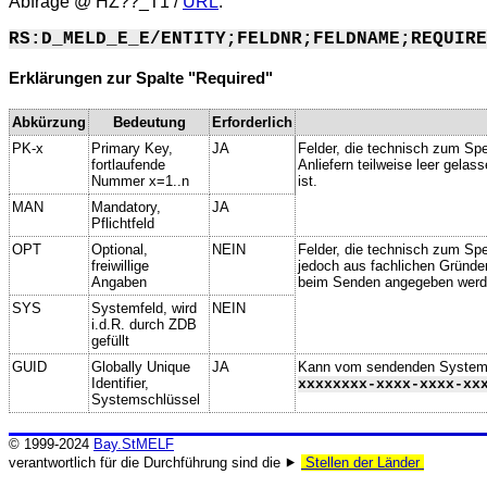
Abfrage @
HZ??_T1
/
URL
:
RS:D_MELD_E_E/ENTITY;FELDNR;FELDNAME;REQUIRE
Erklärungen zur Spalte "Required"
Abkürzung
Bedeutung
Erforderlich
PK-x
Primary Key,
JA
Felder, die technisch zum Spe
fortlaufende
Anliefern teilweise leer gela
Nummer x=1..n
ist.
MAN
Mandatory,
JA
Pflichtfeld
OPT
Optional,
NEIN
Felder, die technisch zum Spei
freiwillige
jedoch aus fachlichen Gründe
Angaben
beim Senden angegeben werd
SYS
Systemfeld, wird
NEIN
i.d.R. durch ZDB
gefüllt
GUID
Globally Unique
JA
Kann vom sendenden System ge
Identifier,
xxxxxxxx-xxxx-xxxx-xx
Systemschlüssel
© 1999-2024
Bay.StMELF
verantwortlich für die Durchführung sind die ⯈
Stellen der Länder