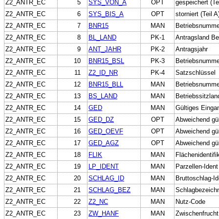
Z2_ANTR_EC
5
SYS_VON_A
OPT
gespeichert (Tei
Z2_ANTR_EC
6
SYS_BIS_A
OPT
storniert (Teil A
Z2_ANTR_EC
7
BNR15
MAN
Betriebsnumme
Z2_ANTR_EC
8
BL_LAND
PK-1
Antragsland Be
Z2_ANTR_EC
9
ANT_JAHR
PK-2
Antragsjahr
Z2_ANTR_EC
10
BNR15_BSL
PK-3
Betriebsnummer
Z2_ANTR_EC
11
Z2_ID_NR
PK-4
Satzschlüssel
Z2_ANTR_EC
12
BNR15_BLL
MAN
Betriebsnummer
Z2_ANTR_EC
13
BS_LAND
MAN
Betriebssitzlan
Z2_ANTR_EC
14
GED
MAN
Gültiges Einga
Z2_ANTR_EC
15
GED_DZ
OPT
Abweichend gü
Z2_ANTR_EC
16
GED_OEVF
OPT
Abweichend gü
Z2_ANTR_EC
17
GED_AGZ
OPT
Abweichend gü
Z2_ANTR_EC
18
FLIK
MAN
Flächenidentifi
Z2_ANTR_EC
19
LP_IDENT
MAN
Parzellen-Ident
Z2_ANTR_EC
20
SCHLAG_ID
MAN
Bruttoschlag-Id
Z2_ANTR_EC
21
SCHLAG_BEZ
MAN
Schlagbezeich
Z2_ANTR_EC
22
Z2_NC
MAN
Nutz-Code
Z2_ANTR_EC
23
ZW_HANF
MAN
Zwischenfrucht