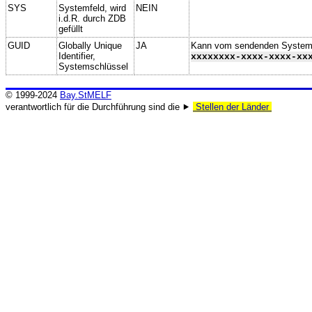
SYS
Systemfeld, wird
NEIN
i.d.R. durch ZDB
gefüllt
GUID
Globally Unique
JA
Kann vom sendenden System ge
Identifier,
xxxxxxxx-xxxx-xxxx-xx
Systemschlüssel
© 1999-2024
Bay.StMELF
verantwortlich für die Durchführung sind die ⯈
Stellen der Länder