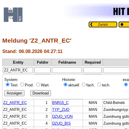
Meldung 'Z2_ANTR_EC'
Stand: 06.08.2026 04:27:11
Entity
Feldnr
Feldname
Required
System:
Historie:
exa
Test
Prod.
Wart.
aktuell
fach.
tech.
Z2_ANTR_EC
1
BNR15_C
MAN
Child-Betrieb
Z2_ANTR_EC
2
TYP_ZUO
MAN
Zuordnungstyp
Z2_ANTR_EC
3
DZUO_VON
MAN
Zuordnung gült
Z2_ANTR_EC
4
DZUO_BIS
MAN
Zuordnung gülti