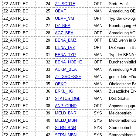
Z2_ANTR_EC
24
Z2_SORTE
OPT
Sorte Hanf
Z2_ANTR_EC
25
OEVF
MAN
Anmeldung O
Z2_ANTR_EC
26
OEVF_VM
OPT
Typ der ökologi
Z2_ANTR_EC
27
DZ_BEA
MAN
Beantragung 
Z2_ANTR_EC
28
AGZ_BEA
OPT
Anmeldung AG
Z2_ANTR_EC
29
BENA_EMZ
OPT
EMZ wenn in B
Z2_ANTR_EC
30
BENA_LVZ
OPT
LVZ wenn in B
Z2_ANTR_EC
31
BENA_TYP
MAN
Typ der BENA
Z2_ANTR_EC
32
BENA_HOEHE
OPT
Durchschnittli
Z2_ANTR_EC
33
AUKM_BEA
MAN
Anmeldung A
Z2_ANTR_EC
34
Z2_GROESSE
MAN
gemeldete Flä
Z2_ANTR_EC
35
OEKO
MAN
Ökologische Be
Z2_ANTR_EC
36
ERKL_HG
MAN
Zusätzliche Erk
Z2_ANTR_EC
37
STATUS_DGL
MAN
DGL-Status
Z2_ANTR_EC
38
ANP_GRND
OPT
Anpassungsgru
Z2_ANTR_EC
39
MELD_BNR
SYS
Meldebetrieb
Z2_ANTR_EC
40
MELD_MBN
SYS
Meldemitbenut
Z2_ANTR_EC
41
STRN_BNR
SYS
Stornobetrieb
Z2_ANTR_EC
42
STRN_MBN
SYS
Stornomitbenut