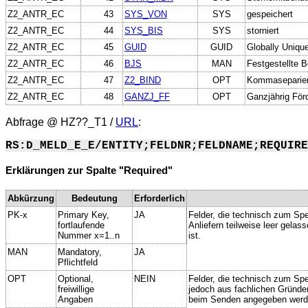
Z2_ANTR_EC
43
SYS_VON
SYS
gespeichert
Z2_ANTR_EC
44
SYS_BIS
SYS
storniert
Z2_ANTR_EC
45
GUID
GUID
Globally Unique
Z2_ANTR_EC
46
BJS
MAN
Festgestellte 
Z2_ANTR_EC
47
Z2_BIND
OPT
Kommasepariert
Z2_ANTR_EC
48
GANZJ_FF
OPT
Ganzjährig För
Abfrage @
HZ??_T1
/
URL
:
RS:D_MELD_E_E/ENTITY;FELDNR;FELDNAME;REQUIRE
Erklärungen zur Spalte "Required"
Abkürzung
Bedeutung
Erforderlich
PK-x
Primary Key,
JA
Felder, die technisch zum Spe
fortlaufende
Anliefern teilweise leer gela
Nummer x=1..n
ist.
MAN
Mandatory,
JA
Pflichtfeld
OPT
Optional,
NEIN
Felder, die technisch zum Spei
freiwillige
jedoch aus fachlichen Gründe
Angaben
beim Senden angegeben werd