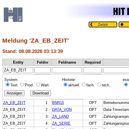
Meldung 'ZA_EB_ZEIT'
Stand: 08.08.2026 03:13:39
Entity
Feldnr
Feldname
Required
System:
Historie:
exa
Test
Prod.
Wart.
aktuell
fach.
tech.
ZA_EB_ZEIT
1
BNR15
OPT
Betriebsnumme
ZA_EB_ZEIT
2
DATA_VON
OPT
Data-Timestam
ZA_EB_ZEIT
3
ZA_LAND
OPT
Zahlungsanspr
ZA_EB_ZEIT
4
ZA_SERIE
OPT
Zahlunganspru