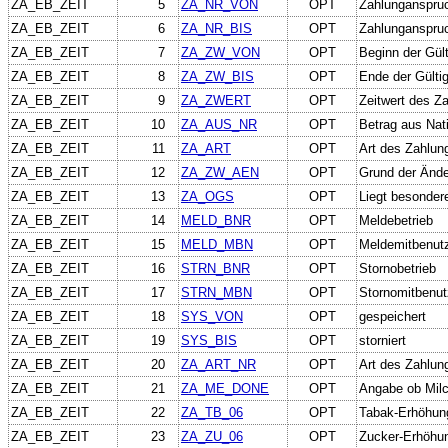
ZA_EB_ZEIT
5
ZA_NR_VON
OPT
Zahlunganspruc
ZA_EB_ZEIT
6
ZA_NR_BIS
OPT
Zahlunganspru
ZA_EB_ZEIT
7
ZA_ZW_VON
OPT
Beginn der Gült
ZA_EB_ZEIT
8
ZA_ZW_BIS
OPT
Ende der Gültig
ZA_EB_ZEIT
9
ZA_ZWERT
OPT
Zeitwert des Z
ZA_EB_ZEIT
10
ZA_AUS_NR
OPT
Betrag aus Nat
ZA_EB_ZEIT
11
ZA_ART
OPT
Art des Zahlu
ZA_EB_ZEIT
12
ZA_ZW_AEN
OPT
Grund der Ände
ZA_EB_ZEIT
13
ZA_OGS
OPT
Liegt besonder
ZA_EB_ZEIT
14
MELD_BNR
OPT
Meldebetrieb
ZA_EB_ZEIT
15
MELD_MBN
OPT
Meldemitbenut
ZA_EB_ZEIT
16
STRN_BNR
OPT
Stornobetrieb
ZA_EB_ZEIT
17
STRN_MBN
OPT
Stornomitbenut
ZA_EB_ZEIT
18
SYS_VON
OPT
gespeichert
ZA_EB_ZEIT
19
SYS_BIS
OPT
storniert
ZA_EB_ZEIT
20
ZA_ART_NR
OPT
Art des Zahlun
ZA_EB_ZEIT
21
ZA_ME_DONE
OPT
Angabe ob Milc
ZA_EB_ZEIT
22
ZA_TB_06
OPT
Tabak-Erhöhun
ZA_EB_ZEIT
23
ZA_ZU_06
OPT
Zucker-Erhöhu