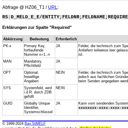
Abfrage @
HZ06_T1
/
URL
:
RS:D_MELD_E_E/ENTITY;FELDNR;FELDNAME;REQUIRE
Erklärungen zur Spalte "Required"
Abkürzung
Bedeutung
Erforderlich
PK-x
Primary Key,
JA
Felder, die technisch zum Spe
fortlaufende
Anliefern teilweise leer gela
Nummer x=1..n
ist.
MAN
Mandatory,
JA
Pflichtfeld
OPT
Optional,
NEIN
Felder, die technisch zum Spei
freiwillige
jedoch aus fachlichen Gründe
Angaben
beim Senden angegeben werd
SYS
Systemfeld, wird
NEIN
i.d.R. durch ZDB
gefüllt
GUID
Globally Unique
JA
Kann vom sendenden System ge
Identifier,
xxxxxxxx-xxxx-xxxx-xx
Systemschlüssel
© 1999-2024
Bay.StMELF