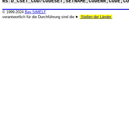
RS:D_CSET_COD/CODESET;SETNAME;CODENR;CODE;CO
© 1999-2024
Bay.StMELF
verantwortlich für die Durchführung sind die ⯈
Stellen der Länder