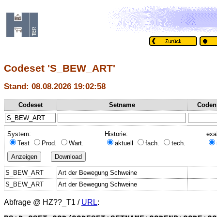
Codeset 'S_BEW_ART'
Stand: 08.08.2026 19:02:58
Codeset
Setname
Coden
System:
Historie:
exa
Test
Prod.
Wart.
aktuell
fach.
tech.
S_BEW_ART
Art der Bewegung Schweine
S_BEW_ART
Art der Bewegung Schweine
Abfrage @
HZ??_T1
/
URL
: