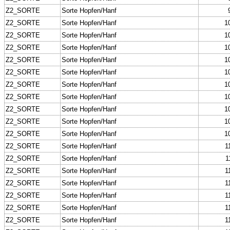
Z2_SORTE
Sorte Hopfen/Hanf
Z2_SORTE
Sorte Hopfen/Hanf
1
Z2_SORTE
Sorte Hopfen/Hanf
1
Z2_SORTE
Sorte Hopfen/Hanf
1
Z2_SORTE
Sorte Hopfen/Hanf
1
Z2_SORTE
Sorte Hopfen/Hanf
1
Z2_SORTE
Sorte Hopfen/Hanf
1
Z2_SORTE
Sorte Hopfen/Hanf
1
Z2_SORTE
Sorte Hopfen/Hanf
1
Z2_SORTE
Sorte Hopfen/Hanf
1
Z2_SORTE
Sorte Hopfen/Hanf
1
Z2_SORTE
Sorte Hopfen/Hanf
1
Z2_SORTE
Sorte Hopfen/Hanf
1
Z2_SORTE
Sorte Hopfen/Hanf
1
Z2_SORTE
Sorte Hopfen/Hanf
1
Z2_SORTE
Sorte Hopfen/Hanf
1
Z2_SORTE
Sorte Hopfen/Hanf
1
Z2_SORTE
Sorte Hopfen/Hanf
1