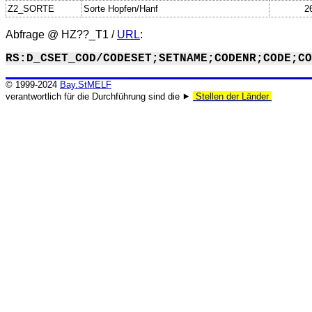
Z2_SORTE
Sorte Hopfen/Hanf
2
Abfrage @
HZ??_T1
/
URL
:
RS:D_CSET_COD/CODESET;SETNAME;CODENR;CODE;CO
© 1999-2024
Bay.StMELF
verantwortlich für die Durchführung sind die ⯈
Stellen der Länder