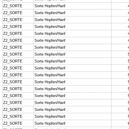
Z2_SORTE
Sorte Hopfen/Hanf
Z2_SORTE
Sorte Hopfen/Hanf
Z2_SORTE
Sorte Hopfen/Hanf
Z2_SORTE
Sorte Hopfen/Hanf
Z2_SORTE
Sorte Hopfen/Hanf
Z2_SORTE
Sorte Hopfen/Hanf
Z2_SORTE
Sorte Hopfen/Hanf
Z2_SORTE
Sorte Hopfen/Hanf
Z2_SORTE
Sorte Hopfen/Hanf
Z2_SORTE
Sorte Hopfen/Hanf
Z2_SORTE
Sorte Hopfen/Hanf
Z2_SORTE
Sorte Hopfen/Hanf
Z2_SORTE
Sorte Hopfen/Hanf
Z2_SORTE
Sorte Hopfen/Hanf
Z2_SORTE
Sorte Hopfen/Hanf
Z2_SORTE
Sorte Hopfen/Hanf
Z2_SORTE
Sorte Hopfen/Hanf
Z2_SORTE
Sorte Hopfen/Hanf