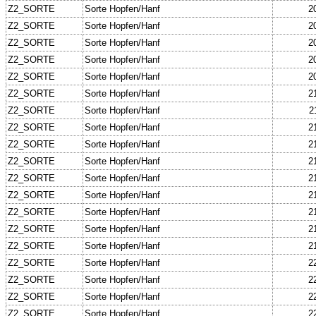
Z2_SORTE
Sorte Hopfen/Hanf
2
Z2_SORTE
Sorte Hopfen/Hanf
2
Z2_SORTE
Sorte Hopfen/Hanf
2
Z2_SORTE
Sorte Hopfen/Hanf
2
Z2_SORTE
Sorte Hopfen/Hanf
2
Z2_SORTE
Sorte Hopfen/Hanf
2
Z2_SORTE
Sorte Hopfen/Hanf
2
Z2_SORTE
Sorte Hopfen/Hanf
2
Z2_SORTE
Sorte Hopfen/Hanf
2
Z2_SORTE
Sorte Hopfen/Hanf
2
Z2_SORTE
Sorte Hopfen/Hanf
2
Z2_SORTE
Sorte Hopfen/Hanf
2
Z2_SORTE
Sorte Hopfen/Hanf
2
Z2_SORTE
Sorte Hopfen/Hanf
2
Z2_SORTE
Sorte Hopfen/Hanf
2
Z2_SORTE
Sorte Hopfen/Hanf
2
Z2_SORTE
Sorte Hopfen/Hanf
2
Z2_SORTE
Sorte Hopfen/Hanf
2
Z2_SORTE
Sorte Hopfen/Hanf
2