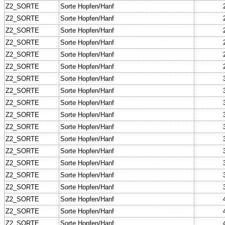
Z2_SORTE
Sorte Hopfen/Hanf
Z2_SORTE
Sorte Hopfen/Hanf
Z2_SORTE
Sorte Hopfen/Hanf
Z2_SORTE
Sorte Hopfen/Hanf
Z2_SORTE
Sorte Hopfen/Hanf
Z2_SORTE
Sorte Hopfen/Hanf
Z2_SORTE
Sorte Hopfen/Hanf
Z2_SORTE
Sorte Hopfen/Hanf
Z2_SORTE
Sorte Hopfen/Hanf
Z2_SORTE
Sorte Hopfen/Hanf
Z2_SORTE
Sorte Hopfen/Hanf
Z2_SORTE
Sorte Hopfen/Hanf
Z2_SORTE
Sorte Hopfen/Hanf
Z2_SORTE
Sorte Hopfen/Hanf
Z2_SORTE
Sorte Hopfen/Hanf
Z2_SORTE
Sorte Hopfen/Hanf
Z2_SORTE
Sorte Hopfen/Hanf
Z2_SORTE
Sorte Hopfen/Hanf
Z2_SORTE
Sorte Hopfen/Hanf