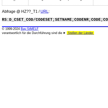
Abfrage @
HZ??_T1
/
URL
:
RS:D_CSET_COD/CODESET;SETNAME;CODENR;CODE;CO
© 1999-2024
Bay.StMELF
verantwortlich für die Durchführung sind die ⯈
Stellen der Länder