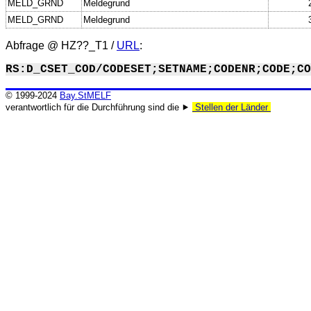
MELD_GRND
Meldegrund
MELD_GRND
Meldegrund
Abfrage @
HZ??_T1
/
URL
:
RS:D_CSET_COD/CODESET;SETNAME;CODENR;CODE;CO
© 1999-2024
Bay.StMELF
verantwortlich für die Durchführung sind die ⯈
Stellen der Länder