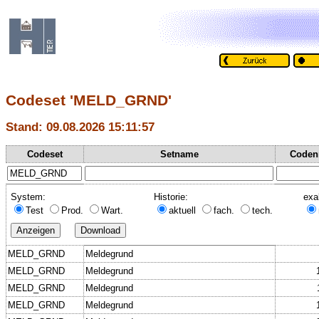
Codeset 'MELD_GRND'
Stand: 09.08.2026 15:11:57
Codeset
Setname
Coden
System:
Historie:
exa
Test
Prod.
Wart.
aktuell
fach.
tech.
MELD_GRND
Meldegrund
MELD_GRND
Meldegrund
MELD_GRND
Meldegrund
MELD_GRND
Meldegrund