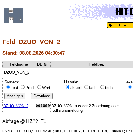
Feld 'DZUO_VON_2'
Stand: 08.08.2026 04:30:47
Feldname
DD Nr.
Feldbez
System:
Historie:
exa
Test
Prod.
Wart.
aktuell
fach.
tech.
DZUO_VON_2
001099
DZUO_VON, aus der 2.Zuordnung oder
Kollisionsmeldung
Abfrage @
HZ??_T1
:
RS:D_ELE_COD/FELDNAME;DDI;FELDBEZ;DEFINITION;FORMAT;LAE