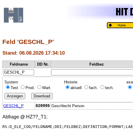
Feld 'GESCHL_P'
Stand: 06.08.2026 17:34:10
Feldname
DD Nr.
Feldbez
System:
Historie:
exa
Test
Prod.
Wart.
aktuell
fach.
tech.
GESCHL_P
820096
Geschlecht Person
Abfrage @
HZ??_T1
:
RS:D_ELE_COD/FELDNAME;DDI;FELDBEZ;DEFINITION;FORMAT;LAE