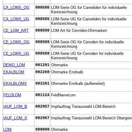
CA_LOMS_OG
008586
LOM-Serie OG für Cameliden für individuelle
Kennzeichnung
CA_LOMS_UG
008585
LOM-Serie UG für Cameliden für individuelle
Kennzeichnung
CE_LOM_ART
008590
LOM Art für Cerviden-Ohrmarken
CE_LOMS_OG
008589
LOM-Serie OG für Cerviden für individuelle
Kennzeichnung
CE_LOMS_UG
008588
LOM-Serie UG für Cerviden für individuelle
Kennzeichnung
DEMO_LOM
001201
Ohrmarke
EKALBLOM
002260
Ohrmarke Erstkalb
EKALBLOMX
002261
Ohrmarke Erstkalb (aufbereitet)
FELDLOM
001124
FeldNameLom
IAUF_LOM_B
002957
Impfauftrag Tierauswahl LOM-Bereich
IAUF_LOM_X
002967
Impfauftrag Tierauswahl LOM-Bereich Obergre
LOM
900080
Ohrmarke