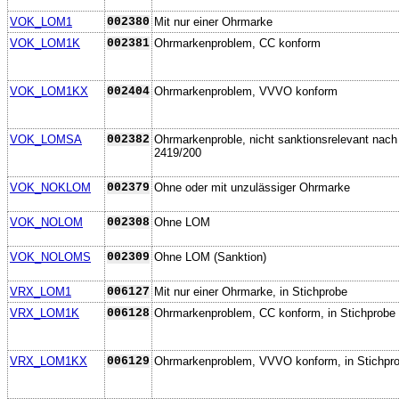
VOK_LOM1
002380
Mit nur einer Ohrmarke
VOK_LOM1K
002381
Ohrmarkenproblem, CC konform
VOK_LOM1KX
002404
Ohrmarkenproblem, VVVO konform
VOK_LOMSA
002382
Ohrmarkenproble, nicht sanktionsrelevant nach
2419/200
VOK_NOKLOM
002379
Ohne oder mit unzulässiger Ohrmarke
VOK_NOLOM
002308
Ohne LOM
VOK_NOLOMS
002309
Ohne LOM (Sanktion)
VRX_LOM1
006127
Mit nur einer Ohrmarke, in Stichprobe
VRX_LOM1K
006128
Ohrmarkenproblem, CC konform, in Stichprobe
VRX_LOM1KX
006129
Ohrmarkenproblem, VVVO konform, in Stichpr