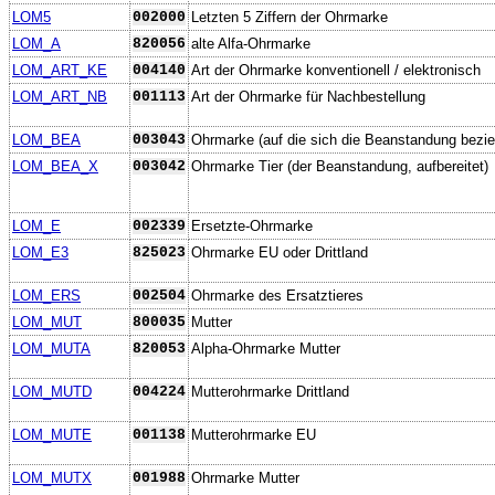
LOM5
002000
Letzten 5 Ziffern der Ohrmarke
LOM_A
820056
alte Alfa-Ohrmarke
LOM_ART_KE
004140
Art der Ohrmarke konventionell / elektronisch
LOM_ART_NB
001113
Art der Ohrmarke für Nachbestellung
LOM_BEA
003043
Ohrmarke (auf die sich die Beanstandung bezie
LOM_BEA_X
003042
Ohrmarke Tier (der Beanstandung, aufbereitet)
LOM_E
002339
Ersetzte-Ohrmarke
LOM_E3
825023
Ohrmarke EU oder Drittland
LOM_ERS
002504
Ohrmarke des Ersatztieres
LOM_MUT
800035
Mutter
LOM_MUTA
820053
Alpha-Ohrmarke Mutter
LOM_MUTD
004224
Mutterohrmarke Drittland
LOM_MUTE
001138
Mutterohrmarke EU
LOM_MUTX
001988
Ohrmarke Mutter