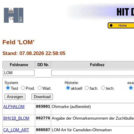
Feld 'LOM'
Stand: 07.08.2026 22:58:05
Feldname
DD Nr.
Feldbez
System:
Historie:
exa
Test
Prod.
Wart.
aktuell
fach.
tech.
ALPHALOM
003001
Ohrmarke (aufbereitet)
BHV1B_BLOM
002776
Angabe der Ohrmarkennummern der Zuchtbulle
CA_LOM_ART
008587
LOM Art für Cameliden-Ohrmarken