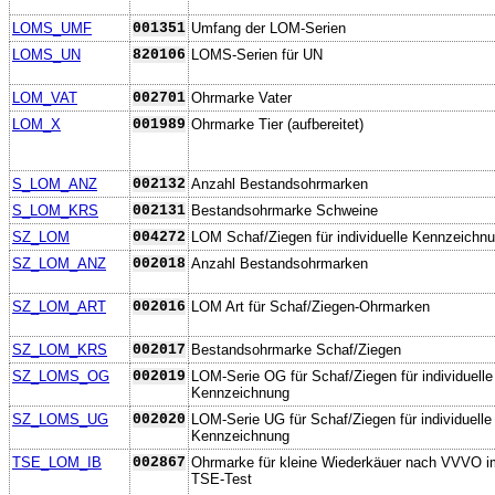
LOMS_UMF
001351
Umfang der LOM-Serien
LOMS_UN
820106
LOMS-Serien für UN
LOM_VAT
002701
Ohrmarke Vater
LOM_X
001989
Ohrmarke Tier (aufbereitet)
S_LOM_ANZ
002132
Anzahl Bestandsohrmarken
S_LOM_KRS
002131
Bestandsohrmarke Schweine
SZ_LOM
004272
LOM Schaf/Ziegen für individuelle Kennzeichn
SZ_LOM_ANZ
002018
Anzahl Bestandsohrmarken
SZ_LOM_ART
002016
LOM Art für Schaf/Ziegen-Ohrmarken
SZ_LOM_KRS
002017
Bestandsohrmarke Schaf/Ziegen
SZ_LOMS_OG
002019
LOM-Serie OG für Schaf/Ziegen für individuelle
Kennzeichnung
SZ_LOMS_UG
002020
LOM-Serie UG für Schaf/Ziegen für individuelle
Kennzeichnung
TSE_LOM_IB
002867
Ohrmarke für kleine Wiederkäuer nach VVVO i
TSE-Test