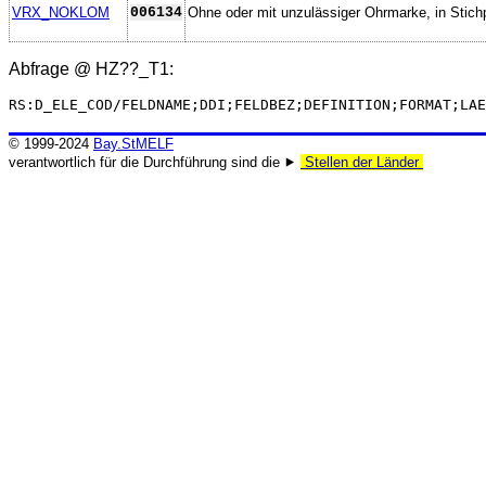
VRX_NOKLOM
006134
Ohne oder mit unzulässiger Ohrmarke, in Stich
Abfrage @
HZ??_T1
:
RS:D_ELE_COD/FELDNAME;DDI;FELDBEZ;DEFINITION;FORMAT;LAE
© 1999-2024
Bay.StMELF
verantwortlich für die Durchführung sind die ⯈
Stellen der Länder