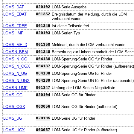
LOMS_DAT
820102
LOM-Serie Ausgabe
LOMS_EDAT
001352
Ereignisdatum der Meldung, durch die LOM
verbraucht wurde
LOMS_FREE
001349
Ist diese Teilserie frei
LOMS_IMP
820103
LOM-Serien Typ
LOMS_MELD
001350
Meldeart, durch die LOM verbraucht wurde
LOMSN_BEM
001348
Bemerkung zur Unbenutzbarkeit der LOM-Serie
LOMS_N_OG
004136
LOM-Sperrung-Serie OG für Rinder
LOMS_N_OGX
004137
LOM-Sperrung-Serie OG für Rinder (aufbereitet)
LOMS_N_UG
004138
LOM-Sperrung-Serie UG für Rinder
LOMS_N_UGX
004139
LOM-Sperrung-Serie UG für Rinder (aufbereitet)
LOMSN_UMF
001347
Umfang der LOM-Serien-Negativliste
LOMS_OG
820104
LOM-Serie OG für Rinder
LOMS_OGX
003056
LOM-Serie OG für Rinder (aufbereitet)
LOMS_UG
820105
LOM-Serie UG für Rinder
LOMS_UGX
003057
LOM-Serie UG für Rinder (aufbereitet)