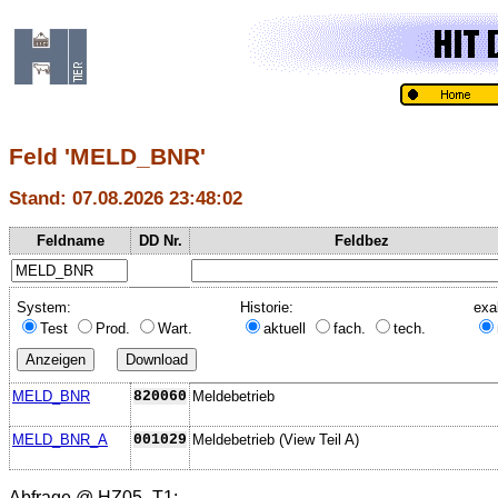
Feld 'MELD_BNR'
Stand: 07.08.2026 23:48:02
Feldname
DD Nr.
Feldbez
System:
Historie:
exa
Test
Prod.
Wart.
aktuell
fach.
tech.
MELD_BNR
820060
Meldebetrieb
MELD_BNR_A
001029
Meldebetrieb (View Teil A)
Abfrage @
HZ05_T1
: