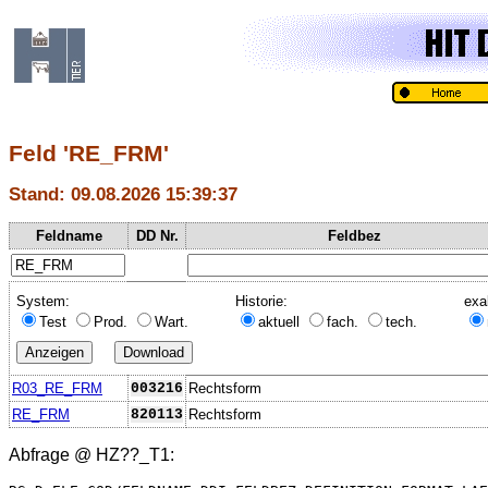
Feld 'RE_FRM'
Stand: 09.08.2026 15:39:37
Feldname
DD Nr.
Feldbez
System:
Historie:
exa
Test
Prod.
Wart.
aktuell
fach.
tech.
R03_RE_FRM
003216
Rechtsform
RE_FRM
820113
Rechtsform
Abfrage @
HZ??_T1
: