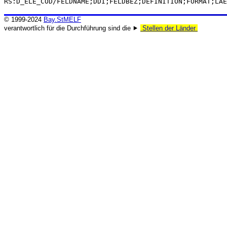
RS:D_ELE_COD/FELDNAME;DDI;FELDBEZ;DEFINITION;FORMAT;LAE
© 1999-2024
Bay.StMELF
verantwortlich für die Durchführung sind die ⯈
Stellen der Länder